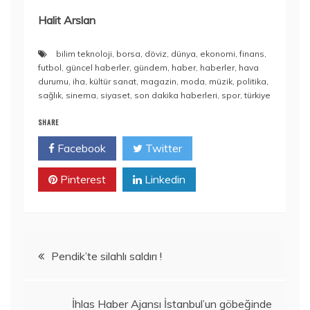
Halit Arslan
bilim teknoloji
,
borsa
,
döviz
,
dünya
,
ekonomi
,
finans
,
futbol
,
güncel haberler
,
gündem
,
haber
,
haberler
,
hava
durumu
,
iha
,
kültür sanat
,
magazin
,
moda
,
müzik
,
politika
,
sağlık
,
sinema
,
siyaset
,
son dakika haberleri
,
spor
,
türkiye
SHARE
Facebook
Twitter
Pinterest
Linkedin
Yazı
Pendik’te silahlı saldırı !
gezinmesi
İhlas Haber Ajansı İstanbul’un göbeğinde