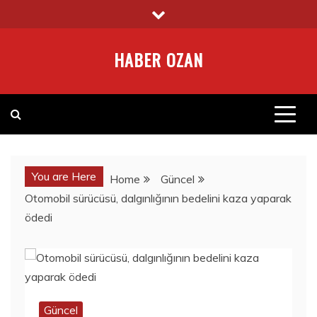
Skip
to
content
HABER OZAN
You are Here
Home
Güncel
Otomobil sürücüsü, dalgınlığının bedelini kaza yaparak
ödedi
Güncel