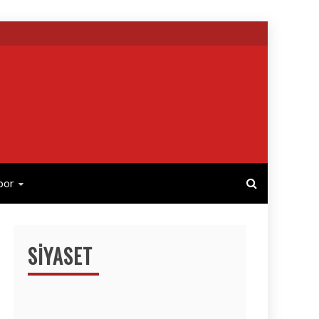
por
SIYASET