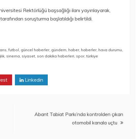
versitesi Rektörlüğü başsağlığı ilanı yayınlayarak,
tarafından soruşturma başlatıldığı belirtildi.
nans
,
futbol
,
güncel haberler
,
gündem
,
haber
,
haberler
,
hava durumu
,
lık
,
sinema
,
siyaset
,
son dakika haberleri
,
spor
,
türkiye
rest
Linkedin
Abant Tabiat Parkı’nda kontrolden çıkan
otomobil kanala uçtu