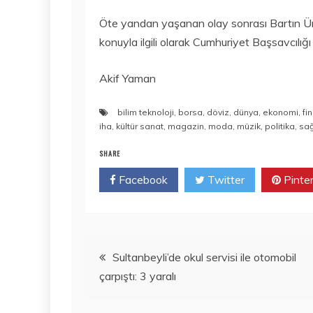
Öte yandan yaşanan olay sonrası Bartın Üni
konuyla ilgili olarak Cumhuriyet Başsavcılığı 
Akif Yaman
bilim teknoloji
,
borsa
,
döviz
,
dünya
,
ekonomi
,
fi
iha
,
kültür sanat
,
magazin
,
moda
,
müzik
,
politika
,
sağ
SHARE
Facebook
Twitter
Pinte
Yazı
Sultanbeyli’de okul servisi ile otomobil
çarpıştı: 3 yaralı
gezinmesi