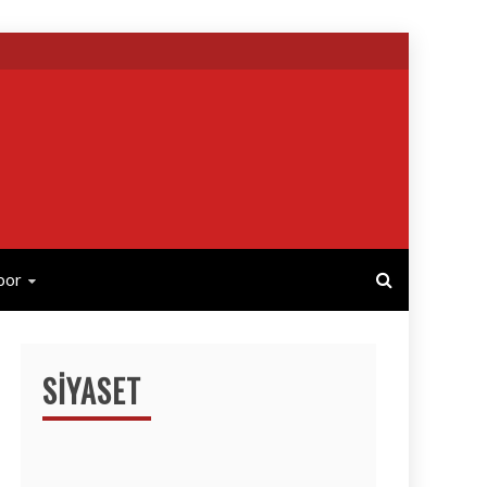
por
SIYASET