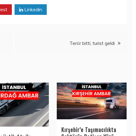
rest
Linkedin
Terör bitti, turist geldi
Kırşehir’e Taşımacılıkta