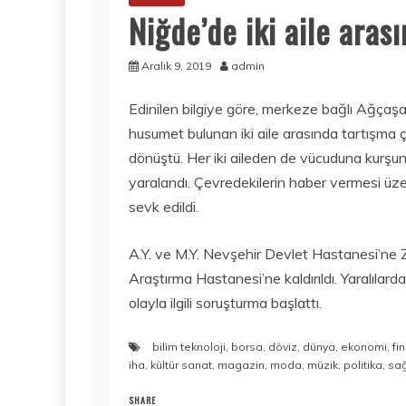
Niğde’de iki aile arası
Aralık 9, 2019
admin
Edinilen bilgiye göre, merkeze bağlı Ağçaş
husumet bulunan iki aile arasında tartışma ç
dönüştü. Her iki aileden de vücuduna kurşun 
yaralandı. Çevredekilerin haber vermesi üzer
sevk edildi.
A.Y. ve M.Y. Nevşehir Devlet Hastanesi’ne Z
Araştırma Hastanesi’ne kaldırıldı. Yaralılar
olayla ilgili soruşturma başlattı.
bilim teknoloji
,
borsa
,
döviz
,
dünya
,
ekonomi
,
fi
iha
,
kültür sanat
,
magazin
,
moda
,
müzik
,
politika
,
sağ
SHARE