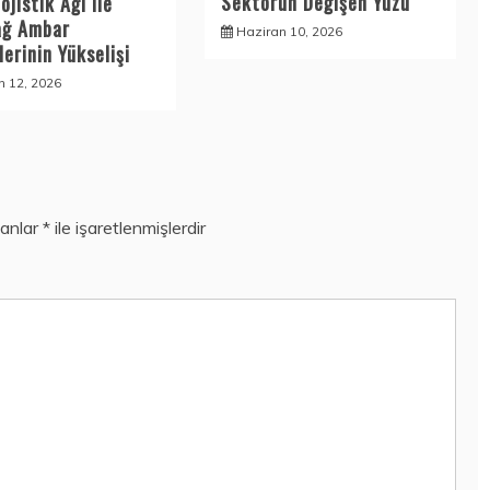
Sektörün Değişen Yüzü
ojistik Ağı ile
ağ Ambar
Haziran 10, 2026
erinin Yükselişi
n 12, 2026
lanlar
*
ile işaretlenmişlerdir