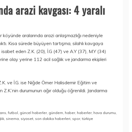
nda arazi kavgası: 4 yaralı
ar köyünde aralarında arazi anlaşmazlığı nedeniyle
ıktı. Kısa sürede büyüyen tartışma, silahlı kavgaya
isabet eden Z.K. (20), İ.G (47) ve A.Y (37), M.Y (34)
ine olay yerine 112 acil sağlık ve jandarma ekipleri
.K. ve İ.G. ise Niğde Ömer Halisdemir Eğitim ve
dan Z.K.’nin durumunun ağır olduğu öğrenildi. Jandarma
nans
,
futbol
,
güncel haberler
,
gündem
,
haber
,
haberler
,
hava durumu
,
lık
,
sinema
,
siyaset
,
son dakika haberleri
,
spor
,
türkiye