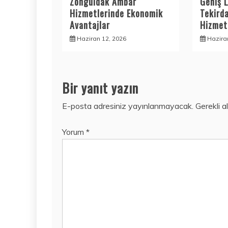
Zonguldak Ambar
Geniş L
Hizmetlerinde Ekonomik
Tekird
Avantajlar
Hizmetl
Haziran 12, 2026
Hazira
Bir yanıt yazın
E-posta adresiniz yayınlanmayacak.
Gerekli a
Yorum
*