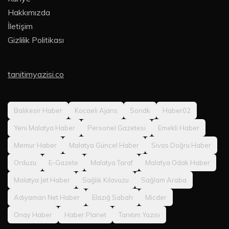
Hakkımızda
İletişim
Gizlilik Politikası
tanitimyazisi.co
Balıkesir Haber
Kocaeli Ajans
Sondk
Haber02
Yeni Malatya Haber
Personel Gazetesi
Emekli Haber
Memur Haber
Malatya Güncel Haber
Sivas Doğru Haber
Orduzu
E-Gazete
Malatya Taraf
Malatya Odak Haber
Malatya Jet Haber
Sağlık Kılavuzu
Sağlam Araba
Adıyaman Net Haber
Elazığ Sabah
Micder
Onay Haber
Haber Planet
Tanıtım Yazısı