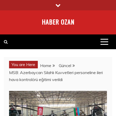
Skip
to
content
HABER OZAN
You are Here
Home
Güncel
MSB: Azerbaycan Silahlı Kuvvetleri personeline ileri
hava kontrolörü eğitimi verildi