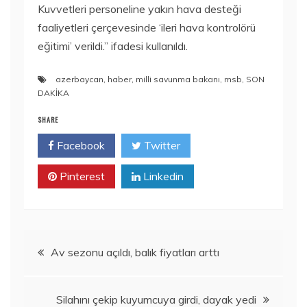
Kuvvetleri personeline yakın hava desteği
faaliyetleri çerçevesinde ‘ileri hava kontrolörü
eğitimi’ verildi.” ifadesi kullanıldı.
azerbaycan
,
haber
,
milli savunma bakanı
,
msb
,
SON
DAKİKA
SHARE
Facebook
Twitter
Pinterest
Linkedin
Yazı
Av sezonu açıldı, balık fiyatları arttı
gezinmesi
Silahını çekip kuyumcuya girdi, dayak yedi