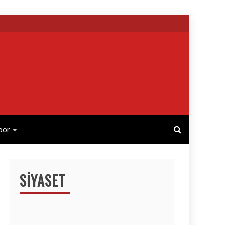
por
SIYASET