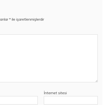
lanlar
*
ile işaretlenmişlerdir
İnternet sitesi