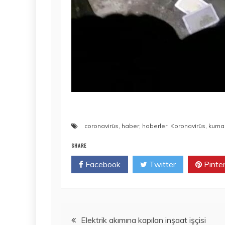
coronavirüs
,
haber
,
haberler
,
Koronavirüs
,
kuma
SHARE
Facebook
Twitter
Pinte
Yazı
Elektrik akımına kapılan inşaat işçisi