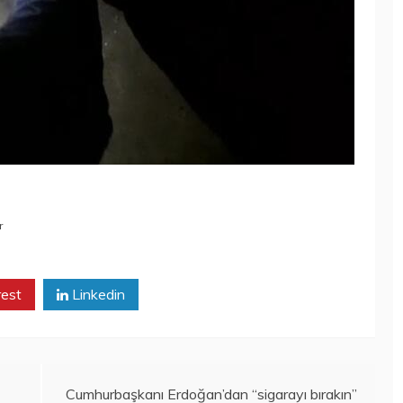
r
rest
Linkedin
Cumhurbaşkanı Erdoğan’dan “sigarayı bırakın”