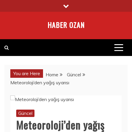
Skip
to
content
HABER OZAN
You are Here
Home
Güncel
Meteoroloji’den yağış uyarısı
Güncel
Meteoroloji’den yağış