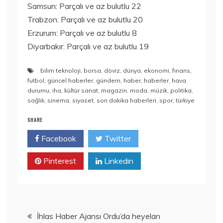
Samsun: Parçalı ve az bulutlu 22
Trabzon: Parçalı ve az bulutlu 20
Erzurum: Parçalı ve az bulutlu 8
Diyarbakır: Parçalı ve az bulutlu 19
bilim teknoloji
,
borsa
,
döviz
,
dünya
,
ekonomi
,
finans
,
futbol
,
güncel haberler
,
gündem
,
haber
,
haberler
,
hava
durumu
,
iha
,
kültür sanat
,
magazin
,
moda
,
müzik
,
politika
,
sağlık
,
sinema
,
siyaset
,
son dakika haberleri
,
spor
,
türkiye
SHARE
Facebook
Twitter
Pinterest
Linkedin
Yazı
İhlas Haber Ajansı Ordu’da heyelan