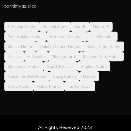
tanitimyazisi.co
Balıkesir Haber
Kocaeli Ajans
Sondk
Haber02
Yeni Malatya Haber
Personel Gazetesi
Emekli Haber
Memur Haber
Malatya Güncel Haber
Sivas Doğru Haber
Orduzu
E-Gazete
Malatya Taraf
Malatya Odak Haber
Malatya Jet Haber
Sağlık Kılavuzu
Sağlam Araba
Adıyaman Net Haber
Elazığ Sabah
Micder
Onay Haber
Haber Planet
Tanıtım Yazısı
All Rights Reserved 2023.