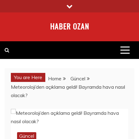
Skip
to
content
HABER OZAN
You are Here
Home
Güncel
Meteoroloji’den açıklama geldi! Bayramda hava nasıl
olacak?
Güncel