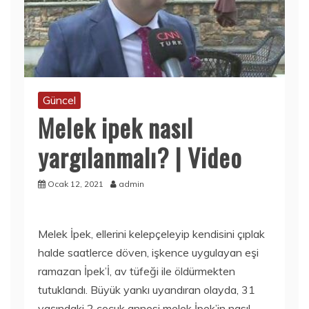
Güncel
Melek ipek nasıl
yargılanmalı? | Video
Ocak 12, 2021
admin
Melek İpek, ellerini kelepçeleyip kendisini çıplak
halde saatlerce döven, işkence uygulayan eşi
ramazan İpek’İ, av tüfeği ile öldürmekten
tutuklandı. Büyük yankı uyandıran olayda, 31
yaşındaki 2 çocuk annesi melek İpek’in nasıl