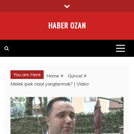
Skip
to
content
HABER OZAN
You are Here
Home
Güncel
Melek ipek nasıl yargılanmalı? | Video