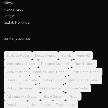
Künye
Hakkımızda
İletişim
Gizlilik Politikası
tanitimyazisi.co
Balıkesir Haber
Kocaeli Ajans
Sondk
Haber02
Yeni Malatya Haber
Personel Gazetesi
Emekli Haber
Memur Haber
Malatya Güncel Haber
Sivas Doğru Haber
Orduzu
E-Gazete
Malatya Taraf
Malatya Odak Haber
Malatya Jet Haber
Sağlık Kılavuzu
Sağlam Araba
Adıyaman Net Haber
Elazığ Sabah
Micder
Onay Haber
Haber Planet
Tanıtım Yazısı