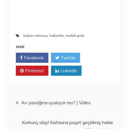
haber videosu
,
haberler
,
melek ipek
SHARE
Facebook
Twitter
Pinterest
Linkedin
Yazı
Av yasağına uyuluyor mu? | Video
gezinmesi
Korkunç olay! Kafasına poşet geçirilmiş halde