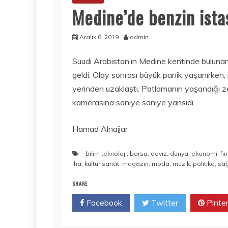
Medine’de benzin ist
Aralık 6, 2019
admin
Suudi Arabistan’ın Medine kentinde bulun
geldi. Olay sonrası büyük panik yaşanırken,
yerinden uzaklaştı. Patlamanın yaşandığı 
kamerasına saniye saniye yansıdı.
Hamad Alnajjar
bilim teknoloji
,
borsa
,
döviz
,
dünya
,
ekonomi
,
fi
iha
,
kültür sanat
,
magazin
,
moda
,
müzik
,
politika
,
sağ
SHARE
Facebook
Twitter
Pinte