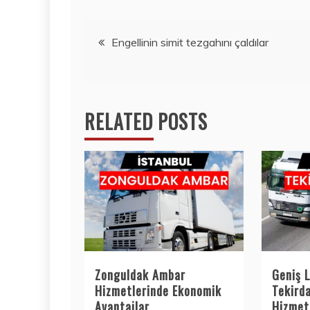
Yazı
Engellinin simit tezgahını çaldılar
gezinmesi
RELATED POSTS
Zonguldak Ambar
Geniş L
Hizmetlerinde Ekonomik
Tekird
Avantajlar
Hizmetl