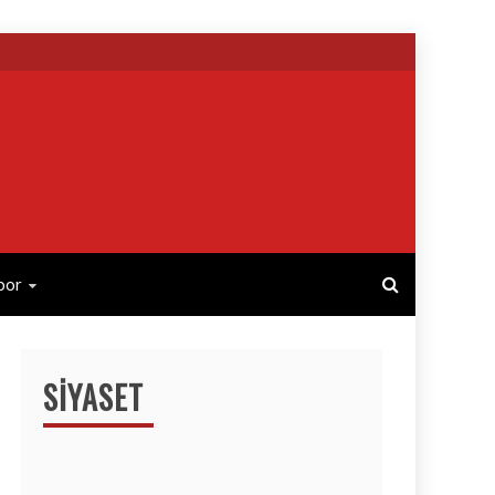
por
SIYASET