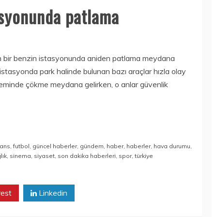
asyonunda patlama
an bir benzin istasyonunda aniden patlama meydana
 istasyonda park halinde bulunan bazı araçlar hızla olay
zeminde çökme meydana gelirken, o anlar güvenlik
nans
,
futbol
,
güncel haberler
,
gündem
,
haber
,
haberler
,
hava durumu
,
lık
,
sinema
,
siyaset
,
son dakika haberleri
,
spor
,
türkiye
rest
Linkedin