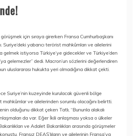
inde!
e görüşmek için sıraya girerken Fransa Cumhurbaşkanı
Suriye’deki yabancı terörist mahkûmları ve ailelerini
 gelmek istiyorsa Türkiye’ye gidecekler ve Türkiye’den
’ya gelemezler” dedi. Macron’un sözlerini değerlendiren
n uluslararası hukukta yeri olmadığına dikkat çekti.
ce Suriye’nin kuzeyinde kurulacak güvenli bölge
st mahkûmlar ve ailelerinden sorumlu olacağını belirtti.
şmenin olduğunu dikkat çeken Tatlı, “Bununla alakalı
anlaşmaları da var. Eğer İkili anlaşması yoksa o ülkeler
i Bakanlıkları ve Adalet Bakanlıkları arasında görüşmeler
 konuştu. Fransız DEAŞ’lıların ve ailelerinin Fransa’ya