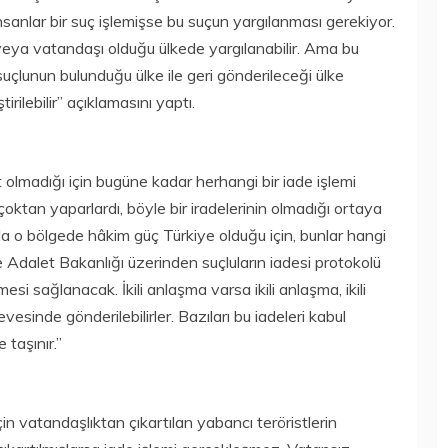
insanlar bir suç işlemişse bu suçun yargılanması gerekiyor.
veya vatandaşı olduğu ülkede yargılanabilir. Ama bu
çlunun bulunduğu ülke ile geri gönderileceği ülke
rilebilir” açıklamasını yaptı.
t olmadığı için bugüne kadar herhangi bir iade işlemi
 çoktan yaparlardı, böyle bir iradelerinin olmadığı ortaya
da o bölgede hâkim güç Türkiye olduğu için, bunlar hangi
e Adalet Bakanlığı üzerinden suçluların iadesi protokolü
esi sağlanacak. İkili anlaşma varsa ikili anlaşma, ikili
sinde gönderilebilirler. Bazıları bu iadeleri kabul
taşınır.”
için vatandaşlıktan çıkartılan yabancı teröristlerin