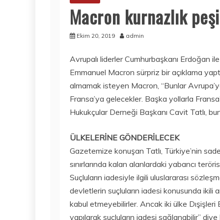
Macron kurnazlık peş
Ekim 20, 2019
admin
Avrupalı liderler Cumhurbaşkanı Erdoğan il
Emmanuel Macron sürpriz bir açıklama yaptı. 
almamak isteyen Macron, “Bunlar Avrupa’ya
Fransa’ya gelecekler. Başka yollarla Fransa
Hukukçular Derneği Başkanı Cavit Tatlı, bunu
ÜLKELERİNE GÖNDERİLECEK
Gazetemize konuşan Tatlı, Türkiye’nin sade
sınırlarında kalan alanlardaki yabancı teröri
Suçluların iadesiyle ilgili uluslararası sözle
devletlerin suçluların iadesi konusunda ikili 
kabul etmeyebilirler. Ancak iki ülke Dışişler
yapılarak suçluların iadesi sağlanabilir” diye