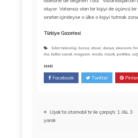
iadesine de değinen Tatlı, “Vatandaşlıktan 
oluyor. Vatansız olan bir kişiyi de üçüncü b
sınırları içindeyse o ülke o kişiyi tutmak zor
Türkiye Gazetesi
bilim teknoloji
,
borsa
,
döviz
,
dünya
,
ekonomi
,
fi
iha
,
kültür sanat
,
magazin
,
moda
,
müzik
,
politika
,
sağ
SHARE
Facebook
Twitter
Pinte
Yazı
Uşak’ta otomobil tır ile çarpıştı: 1 ölü, 3
yaralı
gezinmesi