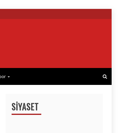
por
SIYASET