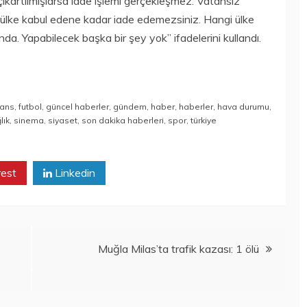
çıkartılmışlarsa iade işlemi gerçekleşmez. Vatansız
ir ülke kabul edene kadar iade edemezsiniz. Hangi ülke
unda. Yapabilecek başka bir şey yok” ifadelerini kullandı.
nans
,
futbol
,
güncel haberler
,
gündem
,
haber
,
haberler
,
hava durumu
,
lık
,
sinema
,
siyaset
,
son dakika haberleri
,
spor
,
türkiye
rest
Linkedin
Muğla Milas’ta trafik kazası: 1 ölü