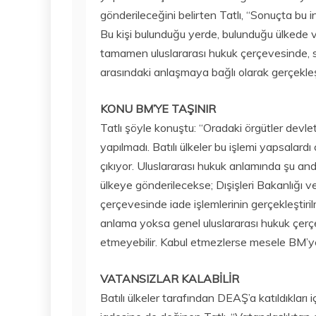
gönderileceğini belirten Tatlı, “Sonuçta bu 
Bu kişi bulunduğu yerde, bulunduğu ülkede 
tamamen uluslararası hukuk çerçevesinde, su
arasındaki anlaşmaya bağlı olarak gerçekleşti
KONU BM’YE TAŞINIR
Tatlı şöyle konuştu: “Oradaki örgütler devle
yapılmadı. Batılı ülkeler bu işlemi yapsalardı
çıkıyor. Uluslararası hukuk anlamında şu an
ülkeye gönderilecekse; Dışişleri Bakanlığı v
çerçevesinde iade işlemlerinin gerçekleştirilm
anlama yoksa genel uluslararası hukuk çerçeve
etmeyebilir. Kabul etmezlerse mesele BM’ye 
VATANSIZLAR KALABİLİR
Batılı ülkeler tarafından DEAŞ’a katıldıkları 