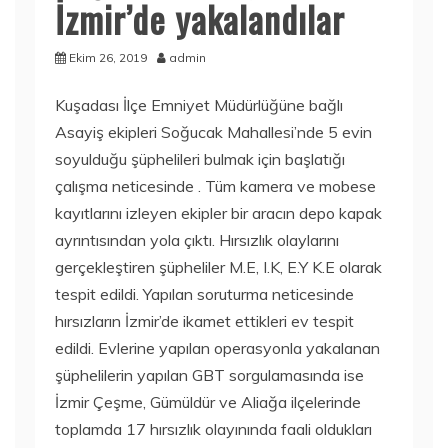
İzmir’de yakalandılar
Ekim 26, 2019
admin
Kuşadası İlçe Emniyet Müdürlüğüne bağlı
Asayiş ekipleri Soğucak Mahallesi’nde 5 evin
soyulduğu şüphelileri bulmak için başlatığı
çalışma neticesinde . Tüm kamera ve mobese
kayıtlarını izleyen ekipler bir aracın depo kapak
ayrıntısından yola çıktı. Hırsızlık olaylarını
gerçekleştiren şüpheliler M.E, I.K, E.Y K.E olarak
tespit edildi. Yapılan soruturma neticesinde
hırsızların İzmir’de ikamet ettikleri ev tespit
edildi. Evlerine yapılan operasyonla yakalanan
şüphelilerin yapılan GBT sorgulamasında ise
İzmir Çeşme, Gümüldür ve Aliağa ilçelerinde
toplamda 17 hırsızlık olayınında faali oldukları