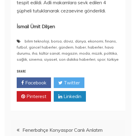
tespit edildi. Adli makamlara sevk edilen 4
şüpheli tutuklanarak cezaevine gönderildi.
İsmail Ümit Dilşen
bilim teknoloji
,
borsa
,
döviz
,
dünya
,
ekonomi
,
finans
,
futbol
,
güncel haberler
,
gündem
,
haber
,
haberler
,
hava
durumu
,
iha
,
kültür sanat
,
magazin
,
moda
,
müzik
,
politika
,
sağlık
,
sinema
,
siyaset
,
son dakika haberleri
,
spor
,
türkiye
SHARE
Facebook
Twitter
Pinterest
Linkedin
Yazı
Fenerbahçe Konyaspor Canlı Anlatım