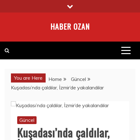
Skip
to
content
HABER OZAN
You are Here
Home
Güncel
Kuşadası’nda çaldılar, İzmir’de yakalandılar
Güncel
Kuşadası’nda çaldılar,