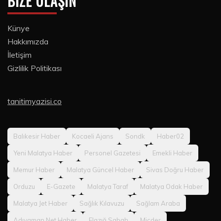
BIZE ULAŞIN
Künye
Hakkımızda
İletişim
Gizlilik Politikası
tanitimyazisi.co
Balıkesir Haber
Kocaeli Ajans
Sondk
Haber02
Yeni Malatya Haber
Personel Gazetesi
Emekli Haber
Memur Haber
Malatya Güncel Haber
Sivas Doğru Haber
Orduzu
E-Gazete
Malatya Taraf
Malatya Odak Haber
Malatya Jet Haber
Sağlık Kılavuzu
Sağlam Araba
Adıyaman Net Haber
Elazığ Sabah
Micder