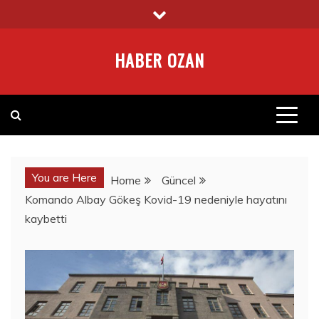
Skip
to
content
HABER OZAN
You are Here
Home
Güncel
Komando Albay Gökeş Kovid-19 nedeniyle hayatını
kaybetti