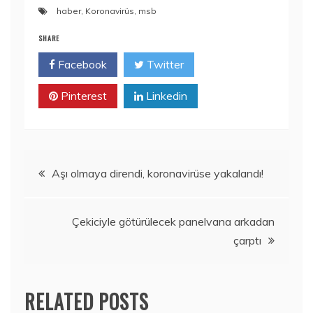
haber
,
Koronavirüs
,
msb
SHARE
Facebook
Twitter
Pinterest
Linkedin
Yazı
Aşı olmaya direndi, koronavirüse yakalandı!
gezinmesi
Çekiciyle götürülecek panelvana arkadan
çarptı
RELATED POSTS