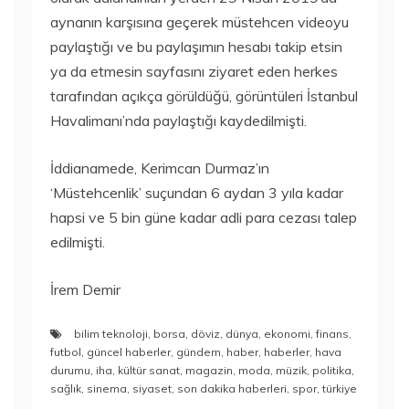
aynanın karşısına geçerek müstehcen videoyu
paylaştığı ve bu paylaşımın hesabı takip etsin
ya da etmesin sayfasını ziyaret eden herkes
tarafından açıkça görüldüğü, görüntüleri İstanbul
Havalimanı’nda paylaştığı kaydedilmişti.
İddianamede, Kerimcan Durmaz’ın
‘Müstehcenlik’ suçundan 6 aydan 3 yıla kadar
hapsi ve 5 bin güne kadar adli para cezası talep
edilmişti.
İrem Demir
bilim teknoloji
,
borsa
,
döviz
,
dünya
,
ekonomi
,
finans
,
futbol
,
güncel haberler
,
gündem
,
haber
,
haberler
,
hava
durumu
,
iha
,
kültür sanat
,
magazin
,
moda
,
müzik
,
politika
,
sağlık
,
sinema
,
siyaset
,
son dakika haberleri
,
spor
,
türkiye