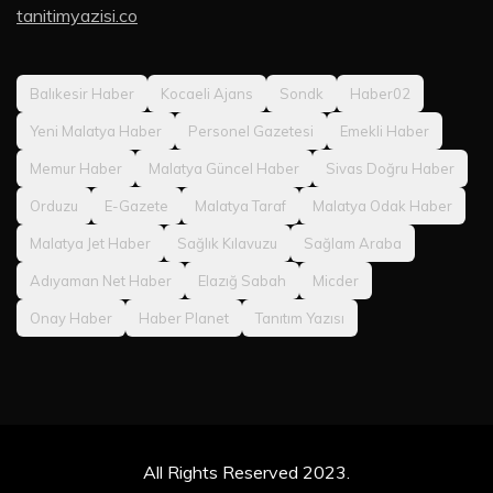
tanitimyazisi.co
Balıkesir Haber
Kocaeli Ajans
Sondk
Haber02
Yeni Malatya Haber
Personel Gazetesi
Emekli Haber
Memur Haber
Malatya Güncel Haber
Sivas Doğru Haber
Orduzu
E-Gazete
Malatya Taraf
Malatya Odak Haber
Malatya Jet Haber
Sağlık Kılavuzu
Sağlam Araba
Adıyaman Net Haber
Elazığ Sabah
Micder
Onay Haber
Haber Planet
Tanıtım Yazısı
All Rights Reserved 2023.