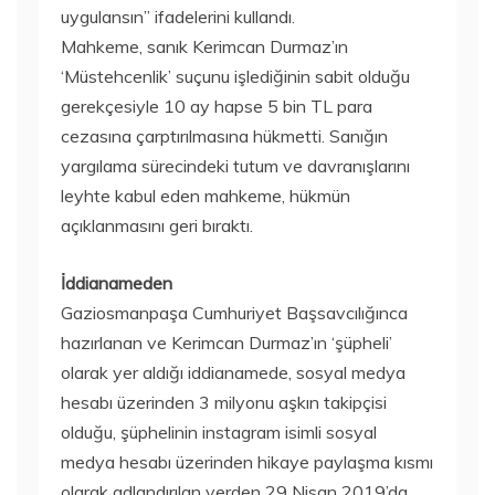
uygulansın” ifadelerini kullandı.
Mahkeme, sanık Kerimcan Durmaz’ın
‘Müstehcenlik’ suçunu işlediğinin sabit olduğu
gerekçesiyle 10 ay hapse 5 bin TL para
cezasına çarptırılmasına hükmetti. Sanığın
yargılama sürecindeki tutum ve davranışlarını
leyhte kabul eden mahkeme, hükmün
açıklanmasını geri bıraktı.
İddianameden
Gaziosmanpaşa Cumhuriyet Başsavcılığınca
hazırlanan ve Kerimcan Durmaz’ın ‘şüpheli’
olarak yer aldığı iddianamede, sosyal medya
hesabı üzerinden 3 milyonu aşkın takipçisi
olduğu, şüphelinin instagram isimli sosyal
medya hesabı üzerinden hikaye paylaşma kısmı
olarak adlandırılan yerden 29 Nisan 2019’da