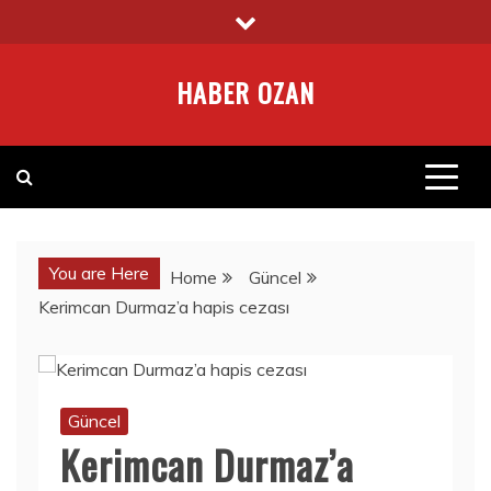
Skip
to
content
HABER OZAN
You are Here
Home
Güncel
Kerimcan Durmaz’a hapis cezası
Güncel
Kerimcan Durmaz’a