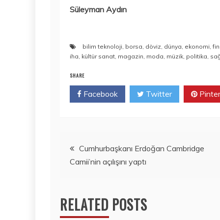
Süleyman Aydın
bilim teknoloji
,
borsa
,
döviz
,
dünya
,
ekonomi
,
fi
iha
,
kültür sanat
,
magazin
,
moda
,
müzik
,
politika
,
sağ
SHARE
Facebook
Twitter
Pinte
Yazı
Cumhurbaşkanı Erdoğan Cambridge
Camii’nin açılışını yaptı
gezinmesi
RELATED POSTS