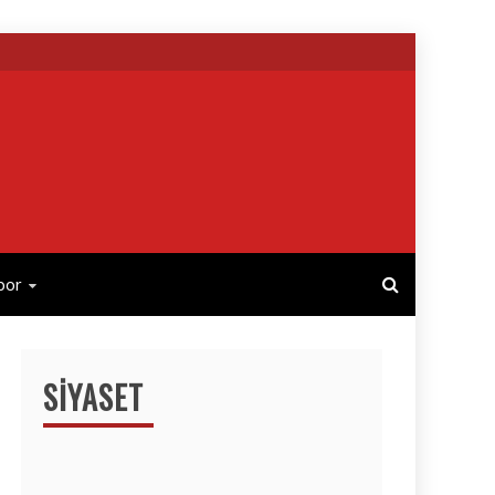
por
SIYASET