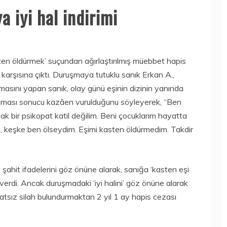
a iyi hal indirimi
en öldürmek’ suçundan ağırlaştırılmış müebbet hapis
karşısına çıktı. Duruşmaya tutuklu sanık Erkan A.,
nmasını yapan sanık, olay günü eşinin dizinin yanında
 olması sonucu kazâen vurulduğunu söyleyerek, “Ben
ak bir psikopat katil değilim. Beni çocuklarım hayatta
ı, keşke ben ölseydim. Eşimi kasten öldürmedim. Takdir
şahit ifadelerini göz önüne alarak, sanığa ‘kasten eşi
verdi. Ancak duruşmadaki ‘iyi halini’ göz önüne alarak
atsız silah bulundurmaktan 2 yıl 1 ay hapis cezası