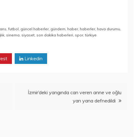
nans
,
futbol
,
güncel haberler
,
gündem
,
haber
,
haberler
,
hava durumu
,
lık
,
sinema
,
siyaset
,
son dakika haberleri
,
spor
,
türkiye
rest
Linkedin
İzmir’deki yangında can veren anne ve oğlu
yan yana defnedildi