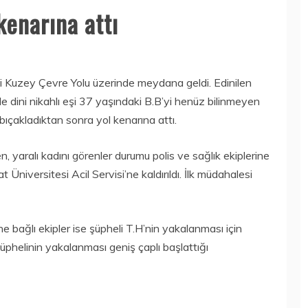
kenarına attı
i Kuzey Çevre Yolu üzerinde meydana geldi. Edinilen
de dini nikahlı eşi 37 yaşındaki B.B’yi henüz bilinmeyen
ıçakladıktan sonra yol kenarına attı.
, yaralı kadını görenler durumu polis ve sağlık ekiplerine
t Üniversitesi Acil Servisi’ne kaldırıldı. İlk müdahalesi
 bağlı ekipler ise şüpheli T.H’nin yakalanması için
 şüphelinin yakalanması geniş çaplı başlattığı