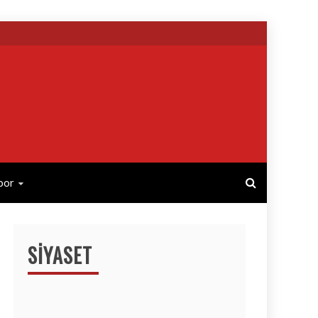
por
SIYASET