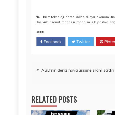
bilim teknoloji
,
borsa
,
döviz
,
dünya
,
ekonomi
,
fi
iha
,
kültür sanat
,
magazin
,
moda
,
müzik
,
politika
,
sağ
SHARE
Facebook
Twitter
Pinte
Yazı
ABD’nin deniz hava üssüne silahlı saldırı
gezinmesi
RELATED POSTS