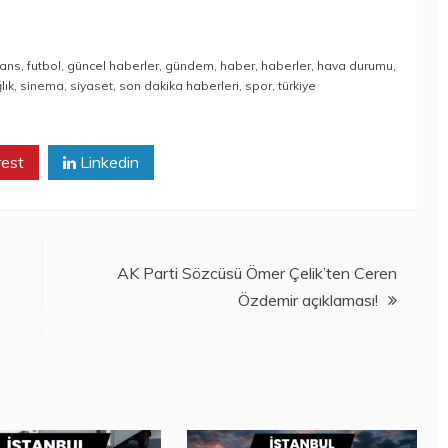
nans
,
futbol
,
güncel haberler
,
gündem
,
haber
,
haberler
,
hava durumu
,
lık
,
sinema
,
siyaset
,
son dakika haberleri
,
spor
,
türkiye
rest
Linkedin
AK Parti Sözcüsü Ömer Çelik’ten Ceren
Özdemir açıklaması!