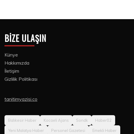
BIZE ULAŞIN
Künye
Hakkımızda
İletişim
Gizlilik Politikası
tanitimyazisi.co
Balıkesir Haber
Kocaeli Ajans
Sondk
Haber02
Yeni Malatya Haber
Personel Gazetesi
Emekli Haber