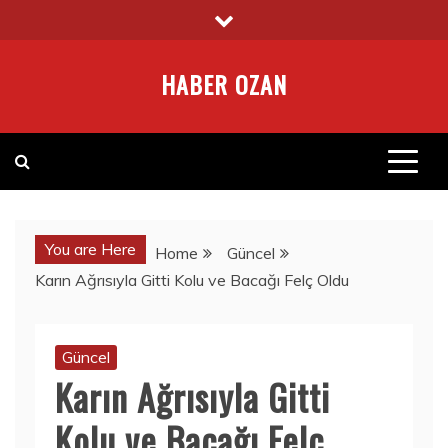
Skip
to
content
HABER OZAN
You are Here
Home
Güncel
Karın Ağrısıyla Gitti Kolu ve Bacağı Felç Oldu
Güncel
Karın Ağrısıyla Gitti
Kolu ve Bacağı Felç