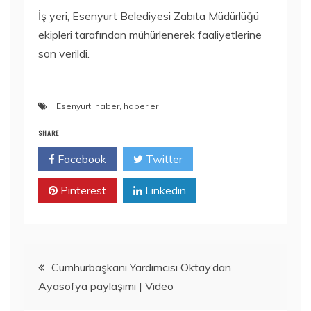
İş yeri, Esenyurt Belediyesi Zabıta Müdürlüğü
ekipleri tarafından mühürlenerek faaliyetlerine
son verildi.
Esenyurt
,
haber
,
haberler
SHARE
Facebook
Twitter
Pinterest
Linkedin
Yazı
Cumhurbaşkanı Yardımcısı Oktay’dan
Ayasofya paylaşımı | Video
gezinmesi