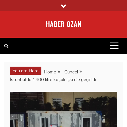
Skip
to
content
HABER OZAN
You are Here
Home
Güncel
İstanbul’da 1400 litre kaçak içki ele geçirildi