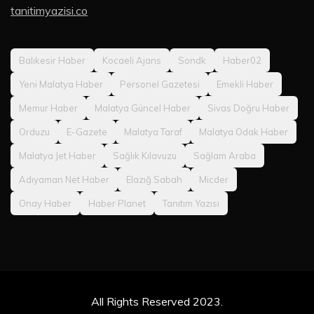
tanitimyazisi.co
Balıkesir Haber
Kocaeli Ajans
Sondk
Haber02
Yeni Malatya Haber
Personel Gazetesi
Emekli Haber
Memur Haber
Malatya Güncel Haber
Sivas Doğru Haber
Orduzu
E-Gazete
Malatya Taraf
Malatya Odak Haber
Malatya Jet Haber
Sağlık Kılavuzu
Sağlam Araba
Adıyaman Net Haber
Elazığ Sabah
Micder
Onay Haber
Haber Planet
Tanıtım Yazısı
All Rights Reserved 2023.