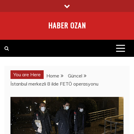
Skip
to
content
HABER OZAN
You are Here
Home
Güncel
İstanbul merkezli 8 ilde FETÖ operasyonu