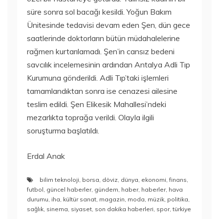
süre sonra sol bacağı kesildi. Yoğun Bakım
Ünitesinde tedavisi devam eden Şen, dün gece
saatlerinde doktorların bütün müdahalelerine
rağmen kurtarılamadı. Şen’in cansız bedeni
savcılık incelemesinin ardından Antalya Adli Tıp
Kurumuna gönderildi. Adli Tıp’taki işlemleri
tamamlandıktan sonra ise cenazesi ailesine
teslim edildi. Şen Elikesik Mahallesi’ndeki
mezarlıkta toprağa verildi. Olayla ilgili
soruşturma başlatıldı.
Erdal Anak
bilim teknoloji
,
borsa
,
döviz
,
dünya
,
ekonomi
,
finans
,
futbol
,
güncel haberler
,
gündem
,
haber
,
haberler
,
hava
durumu
,
iha
,
kültür sanat
,
magazin
,
moda
,
müzik
,
politika
,
sağlık
,
sinema
,
siyaset
,
son dakika haberleri
,
spor
,
türkiye