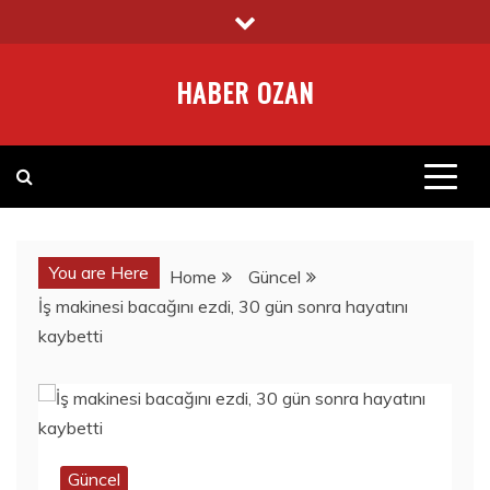
Skip
to
content
HABER OZAN
You are Here
Home
Güncel
İş makinesi bacağını ezdi, 30 gün sonra hayatını
kaybetti
Güncel