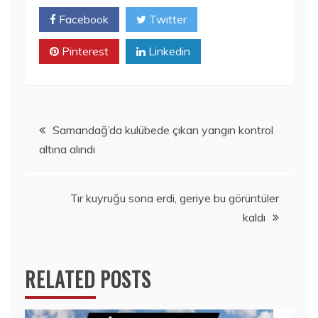
Facebook
Twitter
Pinterest
Linkedin
Yazı
Samandağ’da kulübede çıkan yangın kontrol
altına alındı
gezinmesi
Tır kuyruğu sona erdi, geriye bu görüntüler
kaldı
RELATED POSTS