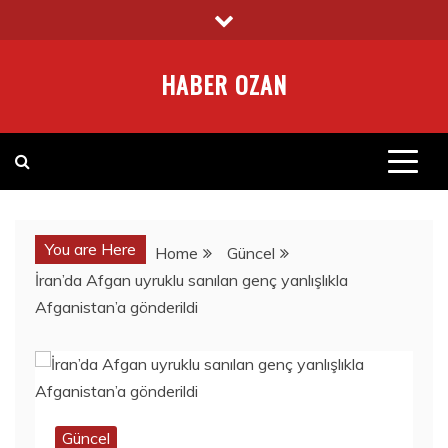
Skip
to
content
HABER OZAN
You are Here
Home
Güncel
İran’da Afgan uyruklu sanılan genç yanlışlıkla
Afganistan’a gönderildi
Güncel