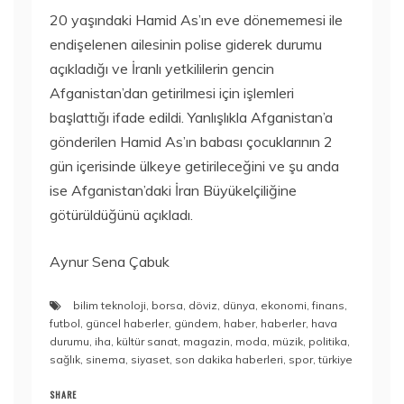
20 yaşındaki Hamid As’ın eve dönememesi ile
endişelenen ailesinin polise giderek durumu
açıkladığı ve İranlı yetkililerin gencin
Afganistan’dan getirilmesi için işlemleri
başlattığı ifade edildi. Yanlışlıkla Afganistan’a
gönderilen Hamid As’ın babası çocuklarının 2
gün içerisinde ülkeye getirileceğini ve şu anda
ise Afganistan’daki İran Büyükelçiliğine
götürüldüğünü açıkladı.
Aynur Sena Çabuk
bilim teknoloji
,
borsa
,
döviz
,
dünya
,
ekonomi
,
finans
,
futbol
,
güncel haberler
,
gündem
,
haber
,
haberler
,
hava
durumu
,
iha
,
kültür sanat
,
magazin
,
moda
,
müzik
,
politika
,
sağlık
,
sinema
,
siyaset
,
son dakika haberleri
,
spor
,
türkiye
SHARE