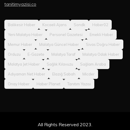
tanitimyazisi.co
Balıkesir Haber
Kocaeli Ajans
Sondk
Haber02
Yeni Malatya Haber
Personel Gazetesi
Emekli Haber
Memur Haber
Malatya Güncel Haber
Sivas Doğru Haber
Orduzu
E-Gazete
Malatya Taraf
Malatya Odak Haber
Malatya Jet Haber
Sağlık Kılavuzu
Sağlam Araba
Adıyaman Net Haber
Elazığ Sabah
Micder
Onay Haber
Haber Planet
Tanıtım Yazısı
All Rights Reserved 2023.