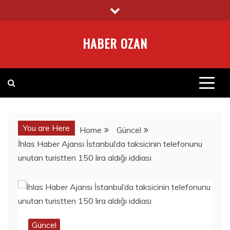
Skip
to
content
HABER OZAN
You are Here
Home
Güncel
İhlas Haber Ajansı İstanbul’da taksicinin telefonunu
unutan turistten 150 lira aldığı iddiası
Güncel