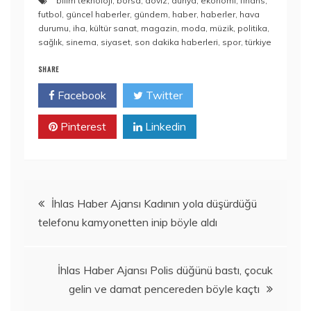
bilim teknoloji
,
borsa
,
döviz
,
dünya
,
ekonomi
,
finans
,
futbol
,
güncel haberler
,
gündem
,
haber
,
haberler
,
hava
durumu
,
iha
,
kültür sanat
,
magazin
,
moda
,
müzik
,
politika
,
sağlık
,
sinema
,
siyaset
,
son dakika haberleri
,
spor
,
türkiye
SHARE
Facebook
Twitter
Pinterest
Linkedin
Yazı
İhlas Haber Ajansı Kadının yola düşürdüğü
telefonu kamyonetten inip böyle aldı
gezinmesi
İhlas Haber Ajansı Polis düğünü bastı, çocuk
gelin ve damat pencereden böyle kaçtı