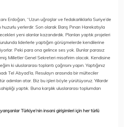
kanı Erdoğan, “Uzun uğraşlar ve fedakarlıklarla Suriye’de
huzurlu yerlerdir. Son olarak Barış Pınarı Harekatıyla
cekleri yeni alanlar kazandırdık. Planları yaptık projeleri
 Kurulunda liderlerle yaptığım görüşmelerde kendilerine
iyorlar. Peki para ona gelince ses yok. Bunlar parasız
iş Milletler Genel Sekreteri misafirim olacak. Kendisine
m ki uluslararası toplantı çağrısını yapın. Yaptığınız
ı Tel Abyad’la, Resulayn arasında bir mülteciler
ür adımları atar. Biz bu işleri böyle yürütüyoruz. Yıllardır
ahipliği yaptık. Buna karşılık uluslararası toplumdan
arışanlar Türkiye’nin insani girişimleri için her türlü