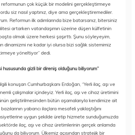
 reformunun çok küçük bir modelini gerçekleştirmeye
rdu siz nasıl yaptınız, diye ama gerçekleştiremediler.
orum. Reformun ilk adımlarında bize batarsanız, bitersiniz
alitesi artarken vatandaşımın üzerine düşen külfetinin
aşta olmak üzere herkesi şaşırttı. Şunu söyleyeyim,
ın dinamizmi ne kadar iyi olursa bizi sağlık sistemimiz
irmeye yöneltiyor” dedi.
mesi hususunda gizli bir direniş olduğunu biliyorum”
le ilgili konuşan Cumhurbaşkanı Erdoğan, “Yerli ilaç, aşı ve
mli çalışmalar içindeyiz. Yerli ilaç, aşı ve cihaz üretimini
ülünün geliştirilmesinden bütün aşamalarıyla kendimize ait
bazılarının yabancı ilaçlara mesafeli yaklaştığını
assasiyetlerine uygun şekilde üretip hizmete sunduğumuzda
ktörde ilaç, aşı ve cihaz üretimlerinin gerçek anlamda
olduğunu da biliyorum. Ülkemiz açısından stratejik bir