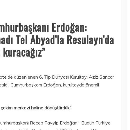
umhurbaşkanı Erdoğan:
madı Tel Abyad’la Resulayn’da
z kuracağız”
telde düzenlenen 6. Tip Dünyası Kurultayı Aziz Sancar
atıldı. Cumhurbaşkanı Erdoğan, kurultayda önemli
r çekim merkezi haline dönüştürdük”
an Cumhurbaşkanı Recep Tayyip Erdoğan, “Bugün Türkiye