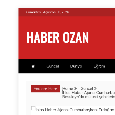
Skip
Cumartesi, Ağustos 08, 2026
to
content
HABER OZAN
Güncel
Dünya
Eğitim
Home
Güncel
You are Here
İhlas Haber Ajansı Cumhurbaş
Resulayn’da mülteci şehirlerin