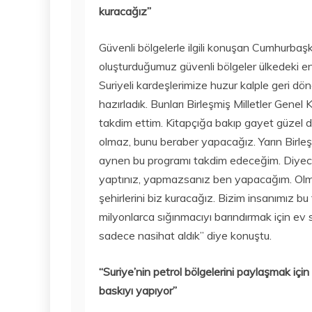
kuracağız”
Güvenli bölgelerle ilgili konuşan Cumhurbaş
oluşturduğumuz güvenli bölgeler ülkedeki en 
Suriyeli kardeşlerimize huzur kalple geri döne
hazırladık. Bunları Birleşmiş Milletler Genel
takdim ettim. Kitapçığa bakıp gayet güzel d
olmaz, bunu beraber yapacağız. Yarın Birleşm
aynen bu programı takdim edeceğim. Diyeceği
yaptınız, yapmazsanız ben yapacağım. Olmad
şehirlerini biz kuracağız. Bizim insanımız bu t
milyonlarca sığınmacıyı barındırmak için ev s
sadece nasihat aldık” diye konuştu.
“Suriye’nin petrol bölgelerini paylaşmak için y
baskıyı yapıyor”