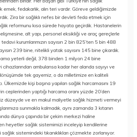
rinden biridir. Her başarı gibi Türkiye’nin sağlık
k emek, fedakarlık, alın teri vardır. Göreve geldiğimizde
rdık. Zira bir sağlıklı nefes bir devleti feda etmek için
ğlık reformunu kısa sürede hayata geçirdik. Hastanelerin
elişmesine, alt yapı, personel eksikliği ve araç gereçlerle
ve tedavi kurumlarımızın sayısın 2 bin 825’ten 5 bin 488
ısın 239 bine, nitelikli yatak sayısını 145 bine çıkardık.
 ama yeterli değil, 378 binden 1 milyon 24 bine
vi cihazlarından ambulansa kadar her alanda sayıyı ve
 dönüşümde tek gayemiz, o da milletimize en kaliteli
ı. Ülkemizde kişi başına yapılan sağlık harcamasını 19
eyin ceplerinden yaptığı harcama oranı yüzde 20’den
iz düzeyde ve en makul maliyetle sağlık hizmeti vermeyi
şlarımıza sunmakla kalmadık, aynı zamanda 3 kıtanın
nında dünya çapında bir çekim merkezi haline
 heyetler sağlık sistemimizi inceleyip kendilerine
i sağlık sistemindeki tıkanıklıkları çözmekte zorlanıyor.