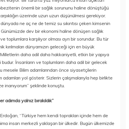
ret ediyor. Bir tarafta yüz milyonlarca insan açlıktan
 obezitenin önemli bir sağlık sorununu haline dönüştüğü
arpıklığın üzerinde uzun uzun düşünülmesi gerekiyor.
 dünyada ne aç ne de temiz su sıkıntısı çeken kimsenin
z. Günümüzde dev bir ekonomi haline dönüşen sağlık
ve toplumlara karşılıyor olması ayrı bir sorundur. Bu tür
omik kırılmaları dünyamızın geleceği için en büyük
Milletlerin daha adil daha hakkaniyetli, etkin bir yapıya
budur. İnsanların ve toplumların daha adil bir gelecek
 bu mesele Bilim adamlarından önce siyasetçilerin
m adamları yol gösterir. Sizlerin çalışmalarıyla hep birlikte
ze inanıyorum” şeklinde konuştu.
r adımda yalnız bırakıldık”
 Erdoğan, “Türkiye hem kendi toprakları içinde hem de
ma insan merkezli yaklaşan bir ülkedir. Bugün ülkemizde