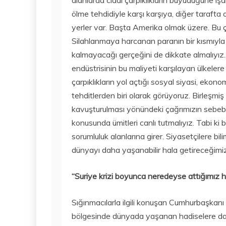
alanlarda ciddi çarpıklıkların büyüdüğüne işa
ölme tehdidiyle karşı karşıya, diğer tarafta
yerler var. Başta Amerika olmak üzere. Bu ç
Silahlanmaya harcanan paranın bir kısmıyla
kalmayacağı gerçeğini de dikkate almalıyı
endüstrisinin bu maliyeti karşılayan ülkelere 
çarpıklıkların yol açtığı sosyal siyasi, ekon
tehditlerden biri olarak görüyoruz. Birleşmiş 
kavuşturulması yönündeki çağrımızın sebebi 
konusunda ümitleri canlı tutmalıyız. Tabi ki
sorumluluk alanlarına girer. Siyasetçilere bili
dünyayı daha yaşanabilir hala getireceğimi
“Suriye krizi boyunca neredeyse attığımız he
Sığınmacılarla ilgili konuşan Cumhurbaşkanı
bölgesinde dünyada yaşanan hadiselere dai