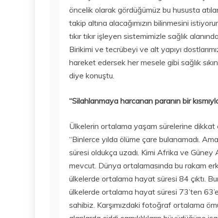
öncelik olarak gördüğümüz bu hususta atıla
takip altına alacağımızın bilinmesini istiyoru
tıkır tıkır işleyen sistemimizle sağlık alanı
Birikimi ve tecrübeyi ve alt yapıyı dostlar
hareket edersek her mesele gibi sağlık sıkın
diye konuştu.
“Silahlanmaya harcanan paranın bir kısmıy
Ülkelerin ortalama yaşam sürelerine dikka
“Binlerce yılda ölüme çare bulanamadı. Ama t
süresi oldukça uzadı. Kimi Afrika ve Güney 
mevcut. Dünya ortalamasında bu rakam erkek
ülkelerde ortalama hayat süresi 84 çıktı. Bu
ülkelerde ortalama hayat süresi 73’ten 63’e
sahibiz. Karşımızdaki fotoğraf ortalama ömü