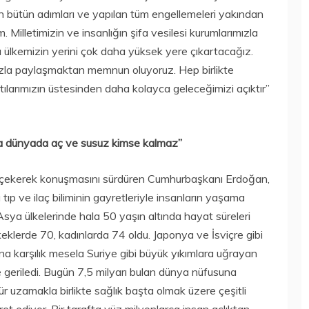
n bütün adımları ve yapılan tüm engellemeleri yakından
m. Milletimizin ve insanlığın şifa vesilesi kurumlarımızla
nda ülkemizin yerini çok daha yüksek yere çıkartacağız.
ımızla paylaşmaktan memnun oluyoruz. Hep birlikte
tılarımızın üstesinden daha kolayca geleceğimizi açıktır”
la dünyada aç ve susuz kimse kalmaz”
t çekerek konuşmasını sürdüren Cumhurbaşkanı Erdoğan,
ıp ve ilaç biliminin gayretleriyle insanların yaşama
Asya ülkelerinde hala 50 yaşın altında hayat süreleri
lerde 70, kadınlarda 74 oldu. Japonya ve İsviçre gibi
na karşılık mesela Suriye gibi büyük yıkımlara uğrayan
 geriledi. Bugün 7,5 milyarı bulan dünya nüfusuna
r uzamakla birlikte sağlık başta olmak üzere çeşitli