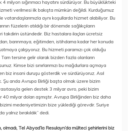
ık 4 milyon sığınmacı hayatını sürdürüyor. Bu büyüklükteki
hizmeti verilmesi ilk bakışta mümkün değildi. Kurduğumuz
de vatandaşlarımızla aynı koşullarda hizmet alabiliyor. Bu
ının füzelerin atıldığı bir dönemde sağlıkçıların
akdirin üstündedir. Biz hastalara ilaçları ücretsiz
adan, barınmaya, eğitimden, istihdama kadar her konuda
yaşatmaya çalışıyoruz. Bu hizmeti paramızı çok olduğu
Tam tersine gelir olarak bizden fazla olanların
rsunuz. Kimse bizi sınırlarımızı bu mağdurlara açmaya
n biz insani duruşu gösterdik ve sürdürüyoruz. Asıl
ık. Şu anda Avrupa Birliği başta olmak üzere bizim
vasıtasıyla gelen destek 3 milyar avro, peki bizim
r 40 milyar doları aşmıştır. Avrupa Birliğinden biz daha
bizimi medeniyetimizin bize yüklediği görevdir. Suriye
 yalnız bırakıldık” dedi.
 olmadı, Tel Abyad’la Resulayn’da mülteci şehirlerini biz