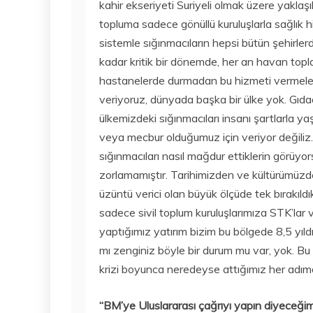
kahir ekseriyeti Suriyeli olmak üzere yaklaş
topluma sadece gönüllü kuruluşlarla sağlık 
sistemle sığınmacıların hepsi bütün şehirler
kadar kritik bir dönemde, her an havan toplar
hastanelerde durmadan bu hizmeti vermeleri t
veriyoruz, dünyada başka bir ülke yok. Gıd
ülkemizdeki sığınmacıları insanı şartlarla 
veya mecbur olduğumuz için veriyor değiliz. 
sığınmacıları nasıl mağdur ettiklerin görüyo
zorlamamıştır. Tarihimizden ve kültürümüzde
üzüntü verici olan büyük ölçüde tek bırakıld
sadece sivil toplum kuruluşlarımıza STK’lar 
yaptığımız yatırım bizim bu bölgede 8,5 yıldı
mı zenginiz böyle bir durum mu var, yok. Bu 
krizi boyunca neredeyse attığımız her adımda
“BM’ye Uluslararası çağrıyı yapın diyeceğim,