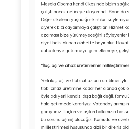
Mesela Obama kendi ülkesinde bizim sağlık
çalıştı ancak neticeye ulaşamadı. Bana da so
Diğer ülkelerin yaşadığı sıkıntıları söylemiy
diyerek bizi caydırmaya çalıştılar. Hizmet k
azalması bize yürümeyeceğini söyleyenler b
niyet halis olunca akıbette hayır olur. Hayat
daha ileriye götürmeye güncellemeye, gelişt
“İlaç, aşı ve cihaz üretimlerinin millileştiril
Yerli ilaç, aşı ve tıbbı cihazların üretilmesiy
tıbbi cihaz üretimine kadar her alanda çok öne
öyle adı yerli kendisi dışa bağlı değil, form
hale getirmede kararlıyız. Vatandaşlarımızın 
görüyoruz. İlaçları ve aşıları halkımızın h
bu sorunu aşmış olacağız. Kamuda ve özel se
millileştirilmesi hususunda gizli bir direniş 