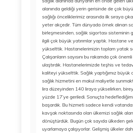
sağlık alanında dünyanın en önde gelen ülkele
alanında geldiği yerin gerisinde de çok büyü
sağlığı önceliklerimiz arasında ilk sıraya çıka
yeter akçedir. Tüm dünyada örnek alınan sa
birleşmesinden, sağlık sigortası sisteminin g
ilgili çok büyük yatırımlar yaptık. Hastane 
yükselttik. Hastanelerimizin toplam yatak say
Çalışanların sayısını bu rakamda çok önemli
ulaştırdık. Hastanelerimizde teşhis ve teda
kaliteyi yükselttik. Sağlık yaptığımız büyük
sağlık hizmetini en makul maliyetle sunmakt
lira düzeyinden 140 liraya yükselirken, bir
yüzde 17’ye geriledi. Sonuçta hedeflediğim
başardık. Bu hizmeti sadece kendi vatanda
kavşak noktasında olan ülkemizi sağlık ala
dönüştürdük. Bugün çok sayıda ülkeden gelen
uyarlamaya çalışıyorlar. Gelişmiş ülkeler dah