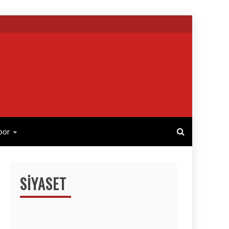
por
SIYASET