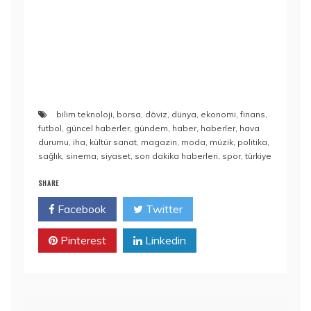
bilim teknoloji
,
borsa
,
döviz
,
dünya
,
ekonomi
,
finans
,
futbol
,
güncel haberler
,
gündem
,
haber
,
haberler
,
hava
durumu
,
iha
,
kültür sanat
,
magazin
,
moda
,
müzik
,
politika
,
sağlık
,
sinema
,
siyaset
,
son dakika haberleri
,
spor
,
türkiye
SHARE
Facebook
Twitter
Pinterest
Linkedin