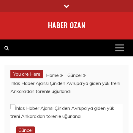
Skip
to
content
HABER OZAN
You are Here
Home
Güncel
İhlas Haber Ajansı Çin’den Avrupa’ya giden yük treni
Ankara’dan törenle uğurlandı
Güncel