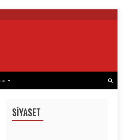
por
SIYASET