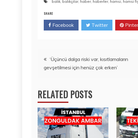
balık
,
balıkçılar
,
haber
,
haberler
,
hamsi
,
hamsi fi
SHARE
Facebook
Twitter
Pinte
Yazı
‘Üçüncü dalga riski var, kısıtlamaların
gevşetilmesi için henüz çok erken’
gezinmesi
RELATED POSTS