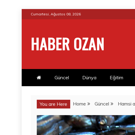
Skip
Cumartesi, Ağustos 08, 2026
to
content
HABER OZAN
Güncel
Dünya
Eğitim
Home
Güncel
Hamsi a
You are Here