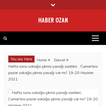
Skip
to
content
HABER OZAN
You are Here
Home
Güncel
Hafta sonu sokağa çıkma yasağı saatleri… Cumartesi
pazar sokağa çıkma yasağı var mı? 19-20 Haziran
2021