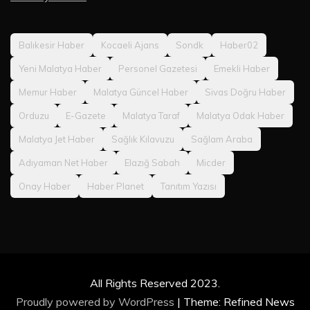
Balıkesir Haber
Kocaeli Ajans
Sondk
Haber02
Yeni Malatya Haber
Personel Gazetesi
Emekli Haber
Memur Haber
Malatya Güncel Haber
Sivas Doğru Haber
Orduzu
E-Gazete
Malatya Taraf
Malatya Odak Haber
Malatya Jet Haber
Sağlık Kılavuzu
Sağlam Araba
Adıyaman Net Haber
Elazığ Sabah
Micder
Onay Haber
Haber Planet
Tanıtım Yazısı
All Rights Reserved 2023.
Proudly powered by WordPress
|
Theme: Refined News