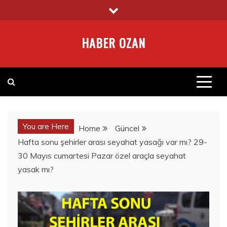
Skip
to
content
HABER OZAN
You are Here
Home
Güncel
Hafta sonu şehirler arası seyahat yasağı var mı? 29-
30 Mayıs cumartesi Pazar özel araçla seyahat
yasak mı?