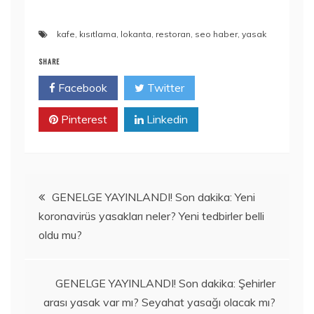
kafe
,
kısıtlama
,
lokanta
,
restoran
,
seo haber
,
yasak
SHARE
Facebook
Twitter
Pinterest
Linkedin
Yazı
GENELGE YAYINLANDI! Son dakika: Yeni
koronavirüs yasakları neler? Yeni tedbirler belli
gezinmesi
oldu mu?
GENELGE YAYINLANDI! Son dakika: Şehirler
arası yasak var mı? Seyahat yasağı olacak mı?