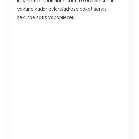
içi ve hafta sonlarında saat 10.00’dan sahur
vaktine kadar evlere/adrese paket servis
şeklinde satış yapabilecek.