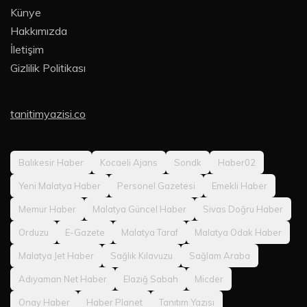
Künye
Hakkımızda
İletişim
Gizlilik Politikası
tanitimyazisi.co
Balıkesir Haber
Kocaeli Ajans
Sondk
Haber02
Yeni Malatya Haber
Personel Gazetesi
Emekli Haber
Memur Haber
Malatya Güncel Haber
Sivas Doğru Haber
Orduzu
E-Gazete
Malatya Taraf
Malatya Odak Haber
Malatya Jet Haber
Sağlık Kılavuzu
Sağlam Araba
Adıyaman Net Haber
Elazığ Sabah
Micder
Onay Haber
Haber Planet
Tanıtım Yazısı