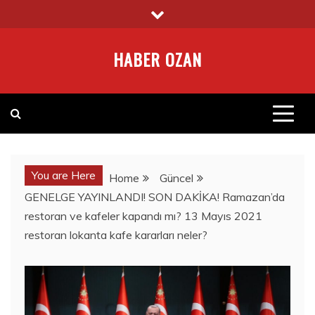
Skip
to
content
HABER OZAN
You are Here
Home
Güncel
GENELGE YAYINLANDI! SON DAKİKA! Ramazan’da
restoran ve kafeler kapandı mı? 13 Mayıs 2021
restoran lokanta kafe kararları neler?