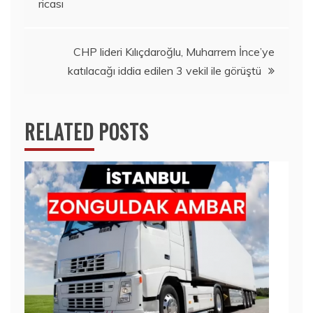
ricası
gezinmesi
CHP lideri Kılıçdaroğlu, Muharrem İnce’ye
katılacağı iddia edilen 3 vekil ile görüştü
RELATED POSTS