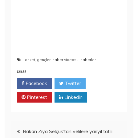
anket
,
gençler
,
haber videosu
,
haberler
SHARE
Facebook
Twitter
Pinterest
Linkedin
Yazı
Bakan Ziya Selçuk’tan velilere yarıyıl tatili