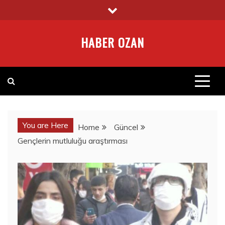
Skip
to
content
HABER OZAN
You are Here
Home
Güncel
Gençlerin mutluluğu araştırması