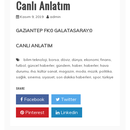
Canlı Anlatım
Kasım 9, 2019
admin
GAZiANTEP FK:0 GALATASARAY:0
CANLI ANLATIM
bilim teknoloji
,
borsa
,
döviz
,
dünya
,
ekonomi
,
finans
,
futbol
,
güncel haberler
,
gündem
,
haber
,
haberler
,
hava
durumu
,
iha
,
kültür sanat
,
magazin
,
moda
,
müzik
,
politika
,
sağlık
,
sinema
,
siyaset
,
son dakika haberleri
,
spor
,
türkiye
SHARE
Facebook
Twitter
Pinterest
Linkedin