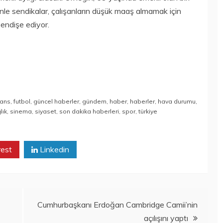
le sendikalar, çalışanların düşük maaş almamak için
endişe ediyor.
nans
,
futbol
,
güncel haberler
,
gündem
,
haber
,
haberler
,
hava durumu
,
lık
,
sinema
,
siyaset
,
son dakika haberleri
,
spor
,
türkiye
rest
Linkedin
Cumhurbaşkanı Erdoğan Cambridge Camii’nin
açılışını yaptı