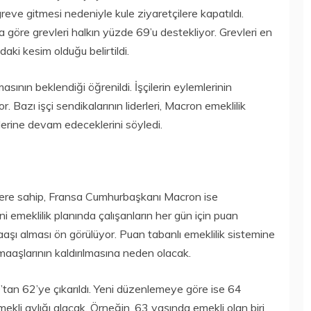
reve gitmesi nedeniyle kule ziyaretçilere kapatıldı.
 göre grevleri halkın yüzde 69’u destekliyor. Grevleri en
aki kesim olduğu belirtildi.
masının beklendiği öğrenildi. İşçilerin eylemlerinin
azı işçi sendikalarının liderleri, Macron emeklilik
erine devam edeceklerini söyledi.
temlere sahip, Fransa Cumhurbaşkanı Macron ise
eni emeklilik planında çalışanların her gün için puan
aşı alması ön görülüyor. Puan tabanlı emeklilik sistemine
 maaşlarının kaldırılmasına neden olacak.
0’tan 62’ye çıkarıldı. Yeni düzenlemeye göre ise 64
kli aylığı alacak. Örneğin, 63 yaşında emekli olan biri