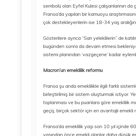
sembolü olan Eyfel Kulesi çalışanlarının da g
Fransa’da yapılan bir kamuoyu araştırmasına
çok destekleyenlerin ise 18-34 yaş aralığınd
Gösterilere ayrıca “Sarı yeleklilerin” de katıl
bugünden sonra da devam etmesi bekleniyor. B
sistemi planından ‘vazgeçene’ kadar eyleml
Macron’un emeklilik reformu
Fransa şu anda emeklilikle ilgili farklı sis
birleştirilmiş bir sistem oluşturmak istiyor. Y
toplanması ve bu puanlara göre emeklilik ma
geçiş, birçok sektör için en avantajlı emekli
Fransa’da emeklilik yaşı son 10 yıl içinde 6
yaşından önce emekli olanlar daha düşük eme