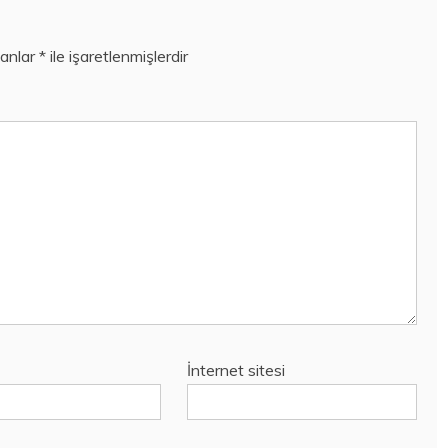
lanlar
*
ile işaretlenmişlerdir
İnternet sitesi