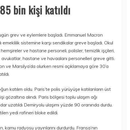
5 bin kişi katıldı
r bugün grev ve eylemlere başladı. Emmanuel Macron
 emeklilik sistemine karşı sendikalar greve başladı. Okul
hemşireler ve hastane personeli, polisler, temizlik işçileri,
ı, avukatlar, hastane ve havaalanı personelleri greve gitti.
yon ve Marsilya’da olurken resmi açıklamaya göre 30’a
ıldı.
n katılım oldu. Paris’te polis yürüyüşe katılanların üst
şi gözaltına alındı. Paris bölgesi toplu ulaşım ağı
ar uzatıldı Demiryolu ulaşımı yüzde 90 oranında durdu.
en yedi rafineri bloke edildi.
n, kamu radyosu yayınlarını durdurdu. Fransa’nın