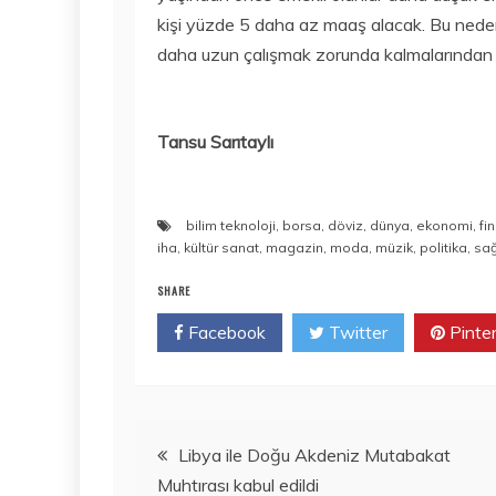
kişi yüzde 5 daha az maaş alacak. Bu neden
daha uzun çalışmak zorunda kalmalarından 
Tansu Sarıtaylı
bilim teknoloji
,
borsa
,
döviz
,
dünya
,
ekonomi
,
fi
iha
,
kültür sanat
,
magazin
,
moda
,
müzik
,
politika
,
sağ
SHARE
Facebook
Twitter
Pinte
Yazı
Libya ile Doğu Akdeniz Mutabakat
Muhtırası kabul edildi