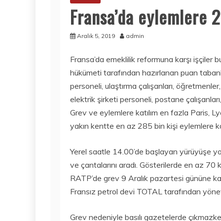
Fransa’da eylemlere 28
Aralık 5, 2019
admin
Fransa’da emeklilik reformuna karşı işçile
hükümeti tarafından hazırlanan puan tabanlı
personeli, ulaştırma çalışanları, öğretmenler, 
elektrik şirketi personeli, postane çalışanlar
Grev ve eylemlere katılım en fazla Paris, L
yakın kentte en az 285 bin kişi eylemlere kat
Yerel saatle 14.00’de başlayan yürüyüşe yoğu
ve çantalarını aradı. Gösterilerde en az 70 ki
RATP’de grev 9 Aralık pazartesi gününe kad
Fransız petrol devi TOTAL tarafından yönetil
Grev nedeniyle basılı gazetelerde çıkmazke