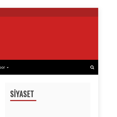
por
SIYASET