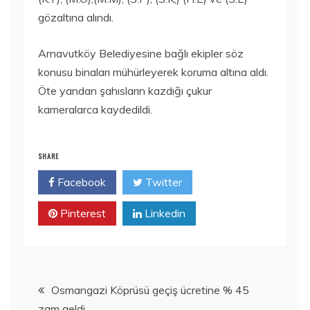
gözaltına alındı.
Arnavutköy Belediyesine bağlı ekipler söz
konusu binaları mühürleyerek koruma altına aldı.
Öte yandan şahısların kazdığı çukur
kameralarca kaydedildi.
SHARE
Facebook
Twitter
Pinterest
Linkedin
Yazı
Osmangazi Köprüsü geçiş ücretine % 45
zam geldi