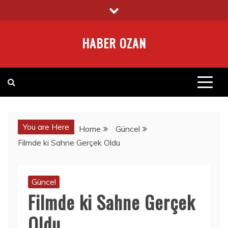
Skip
to
content
HABER OZAN
You are Here
Home
Güncel
Filmde ki Sahne Gerçek Oldu
Güncel
Filmde ki Sahne Gerçek
Oldu