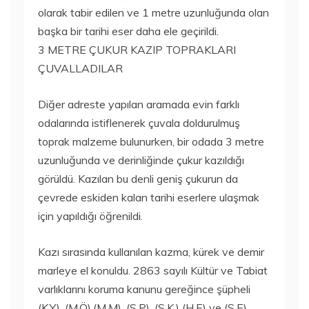
olarak tabir edilen ve 1 metre uzunluğunda olan
başka bir tarihi eser daha ele geçirildi.
3 METRE ÇUKUR KAZIP TOPRAKLARI
ÇUVALLADILAR
Diğer adreste yapılan aramada evin farklı
odalarında istiflenerek çuvala doldurulmuş
toprak malzeme bulunurken, bir odada 3 metre
uzunluğunda ve derinliğinde çukur kazıldığı
görüldü. Kazılan bu denli geniş çukurun da
çevrede eskiden kalan tarihi eserlere ulaşmak
için yapıldığı öğrenildi.
Kazı sırasında kullanılan kazma, kürek ve demir
marleye el konuldu. 2863 sayılı Kültür ve Tabiat
varlıklarını koruma kanunu gereğince şüpheli
(K.Y), (M.Ö),(M.M), (S.P), (S.K,) (H.E) ve (S.E)