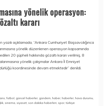
nmasına yönelik operasyon:
özaltı kararı
n yazılı açıklamada, “Ankara Cumhuriyet Başsavcılığınca
pılanmasına yönelik düzenlenen operasyon kapsamında
edilen 20 şüpheli hakkında gözaltı kararı verilmiş, 8
akalanmasına yönelik çalışmalar Ankara İl Emniyet
ürlüğü koordinesinde devam etmektedir” denildi.
nans
,
futbol
,
güncel haberler
,
gündem
,
haber
,
haberler
,
hava durumu
,
lık
,
sinema
,
siyaset
,
son dakika haberleri
,
spor
,
türkiye