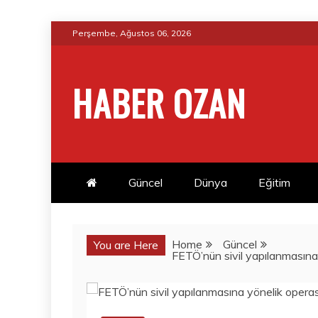
Skip
Perşembe, Ağustos 06, 2026
to
content
HABER OZAN
Güncel
Dünya
Eğitim
Home
Güncel
You are Here
FETÖ’nün sivil yapılanmasına