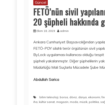
Güncel
FETÖ’nün sivil yapıla
20 şüpheli hakkında g
Ekim 18, 2019
admin
Ankara Cumhuriyet Başsavcılığından yapıla
FETÖ-PDY silahlı terör örgütünün sivil ya
ByLock uygulaması kullanıcısı olduğu tespit 
şüpheli yakalanmıştır. Diğer şüphelilerin y
Müdürlüğü Mali Suçlarla Mücadele Şube Müd
Abdullah Sarica
bilim teknoloji
,
borsa
,
döviz
,
dünya
,
ekonomi
,
fi
iha
,
kültür sanat
,
magazin
,
moda
,
müzik
,
politika
,
sağ