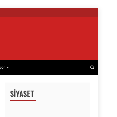
por
SIYASET