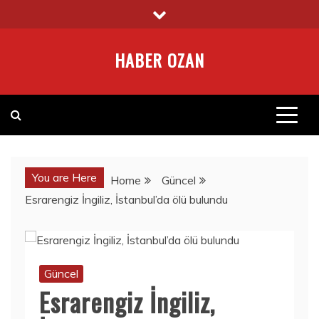
Skip
to
content
HABER OZAN
You are Here
Home
Güncel
Esrarengiz İngiliz, İstanbul’da ölü bulundu
Güncel
Esrarengiz İngiliz,