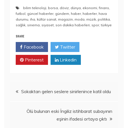
bilim teknoloji
,
borsa
,
döviz
,
dünya
,
ekonomi
,
finans
,
futbol
,
güncel haberler
,
gündem
,
haber
,
haberler
,
hava
durumu
,
iha
,
kültür sanat
,
magazin
,
moda
,
müzik
,
politika
,
sağlık
,
sinema
,
siyaset
,
son dakika haberleri
,
spor
,
türkiye
SHARE
Facebook
Twitter
Pinterest
Linkedin
Yazı
Sokaktan gelen seslere sinirlenince katil oldu
gezinmesi
Ölü bulunan eski İngiliz istihbarat subayının
eşinin ifadesi ortaya çıktı