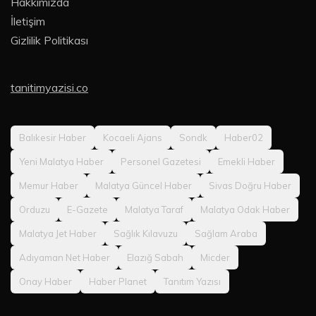
Hakkımızda
İletişim
Gizlilik Politikası
tanitimyazisi.co
Balıkesir Haber
Kocaeli Ajans
Sondk
Haber02
Yeni Malatya Haber
Personel Gazetesi
Emekli Haber
Memur Haber
Malatya Güncel Haber
Sivas Doğru Haber
Orduzu
E-Gazete
Malatya Taraf
Malatya Odak Haber
Malatya Jet Haber
Sağlık Kılavuzu
Sağlam Araba
Adıyaman Net Haber
Elazığ Sabah
Micder
Onay Haber
Haber Planet
Tanıtım Yazısı