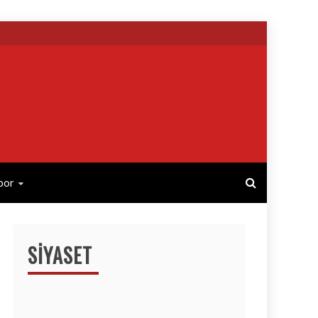
por
SIYASET