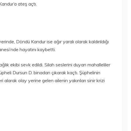
Kandur’a ateş açtı.
inde, Döndü Kandur ise ağır yaralı olarak kaldırıldığı
nesi’nde hayatını kaybetti.
lık ekibi sevk edildi. Silah seslerini duyan mahalleliler
pheli Dursun D. binadan çıkarak kaçtı. Şüphelinin
 alarak olay yerine gelen ailenin yakınları sinir krizi