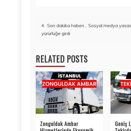
Yazı
Son dakika haberi… Sosyal medya yasas
yürürlüğe girdi
gezinmesi
RELATED POSTS
Zonguldak Ambar
Geniş L
Hizmetlerinde Ekonomik
Tekird