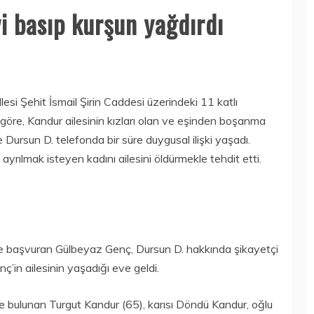
i basıp kurşun yağdırdı
esi Şehit İsmail Şirin Caddesi üzerindeki 11 katlı
 göre, Kandur ailesinin kızları olan ve eşinden boşanma
ursun D. telefonda bir süre duygusal ilişki yaşadı.
yrılmak isteyen kadını ailesini öldürmekle tehdit etti.
e başvuran Gülbeyaz Genç, Dursun D. hakkında şikayetçi
’in ailesinin yaşadığı eve geldi.
de bulunan Turgut Kandur (65), karısı Döndü Kandur, oğlu