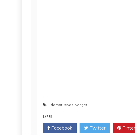
damat
,
sivas
,
vahşet
SHARE
Facebook
Twitter
Pinte