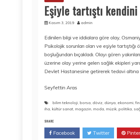
Eşiyle tartıştı kendini
Kasım 3, 2019
admin
Edinilen bilgi ve iddialara göre olay, Osm
Psikolojik sorunları olan ve eşiyle tartıştığı 
boşluğundan bıçakladı. Olayı gören yakınları
üzerine olay yerine gelen sağlık ekipleri ya
Devlet Hastanesine getirerek tedavi altına al
Seyfettin Aras
bilim teknoloji
,
borsa
,
döviz
,
dünya
,
ekonomi
,
fi
iha
,
kültür sanat
,
magazin
,
moda
,
müzik
,
politika
,
sağ
SHARE
Facebook
Twitter
Pinte