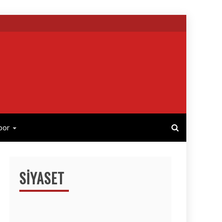
por
SIYASET