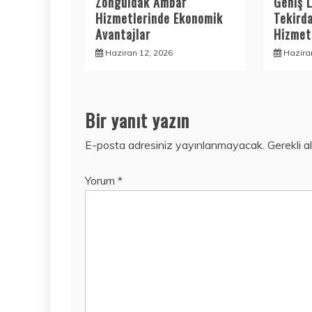
Zonguldak Ambar
Geniş L
Hizmetlerinde Ekonomik
Tekird
Avantajlar
Hizmetl
Haziran 12, 2026
Hazira
Bir yanıt yazın
E-posta adresiniz yayınlanmayacak.
Gerekli a
Yorum
*