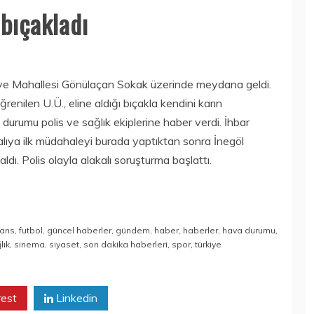
 bıçakladı
aniye Mahallesi Gönülaçan Sokak üzerinde meydana geldi.
öğrenilen U.Ü., eline aldığı bıçakla kendini karın
 durumu polis ve sağlık ekiplerine haber verdi. İhbar
ralıya ilk müdahaleyi burada yaptıktan sonra İnegöl
dı. Polis olayla alakalı soruşturma başlattı.
nans
,
futbol
,
güncel haberler
,
gündem
,
haber
,
haberler
,
hava durumu
,
lık
,
sinema
,
siyaset
,
son dakika haberleri
,
spor
,
türkiye
rest
Linkedin