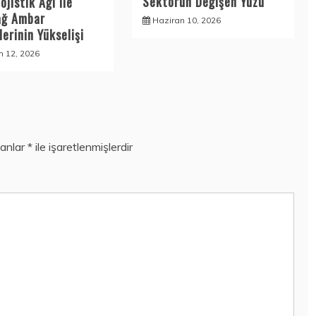
Sektörün Değişen Yüzü
ojistik Ağı ile
ağ Ambar
Haziran 10, 2026
erinin Yükselişi
n 12, 2026
lanlar
*
ile işaretlenmişlerdir