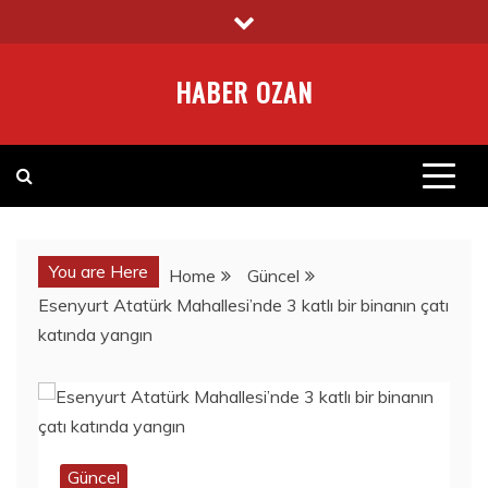
Skip
to
content
HABER OZAN
You are Here
Home
Güncel
Esenyurt Atatürk Mahallesi’nde 3 katlı bir binanın çatı
katında yangın
Güncel