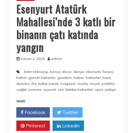
Esenyurt Atatürk
Mahallesi’nde 3 katlı bir
binanın çatı katında
yangın
Kasım 2, 2019
admin
bilim teknoloji
,
borsa
,
döviz
,
dünya
,
ekonomi
,
finans
,
futbol
,
güncel haberler
,
gündem
,
haber
,
haberler
,
hava
durumu
,
iha
,
kültür sanat
,
magazin
,
moda
,
müzik
,
politika
,
sağlık
,
sinema
,
siyaset
,
son dakika haberleri
,
spor
,
türkiye
SHARE
Facebook
Twitter
Pinterest
Linkedin