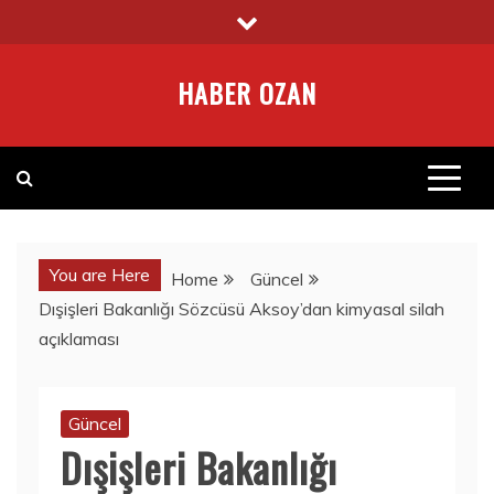
Skip
to
content
HABER OZAN
You are Here
Home
Güncel
Dışişleri Bakanlığı Sözcüsü Aksoy’dan kimyasal silah
açıklaması
Güncel
Dışişleri Bakanlığı