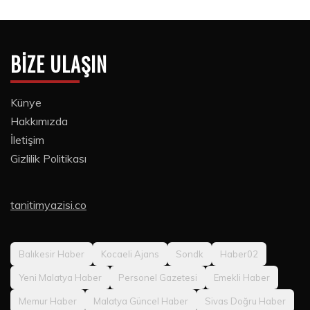
BIZE ULAŞIN
Künye
Hakkımızda
İletişim
Gizlilik Politikası
tanitimyazisi.co
Balıkesir Haber
Kocaeli Ajans
Sondk
Haber02
Yeni Malatya Haber
Personel Gazetesi
Emekli Haber
Memur Haber
Malatya Güncel Haber
Sivas Doğru Haber