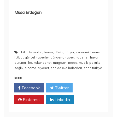
Musa Erdoğan
bilim teknoloji
,
borsa
,
döviz
,
dünya
,
ekonomi
,
finans
,
futbol
,
güncel haberler
,
gündem
,
haber
,
haberler
,
hava
durumu
,
iha
,
kültür sanat
,
magazin
,
moda
,
müzik
,
politika
,
sağlık
,
sinema
,
siyaset
,
son dakika haberleri
,
spor
,
türkiye
SHARE
Facebook
Twitter
Pinterest
Linkedin