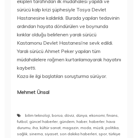
ekipleri tarafından ilk müdahalesi yapıldı ve
sürücü kalp krizi şüphesiyle Tosya Devlet
Hastanesine kaldırıldı. Burada yapılan tedavinin
ardından hayata döndürülen ve boynunda
kırıklar olduğu belirlenen yaralı sürücü
Kastamonu Devlet Hastanesi’ne sevk edildi.
Yaralı sürücü Ahmet Peker yapılan tüm
müdahalelere rağmen kurtarılamayarak hayatını
kaybetti.
Kaza ile ilgi başlatılan soruşturma sürüyor.
Mehmet Ünsal
bilim teknoloji
,
borsa
,
döviz
,
dünya
,
ekonomi
,
finans
,
futbol
,
güncel haberler
,
gündem
,
haber
,
haberler
,
hava
durumu
,
iha
,
kültür sanat
,
magazin
,
moda
,
müzik
,
politika
,
sağlık
,
sinema
,
siyaset
,
son dakika haberleri
,
spor
,
türkiye