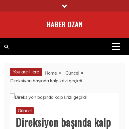
Skip
to
content
HABER OZAN
You are Here
Home
Güncel
Direksiyon başında kalp krizi geçirdi
Güncel
Direksiyon başında kalp