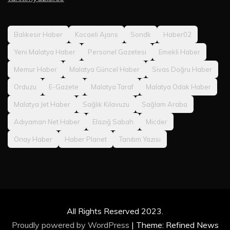
Balıkesir Haber
Kocaeli Ajans
Sondk
Haber02
Yeni Malatya Haber
Personel Gazetesi
Emekli Haber
Memur Haber
Malatya Güncel Haber
Sivas Doğru Haber
Orduzu
E-Gazete
Malatya Taraf
Malatya Odak Haber
Malatya Jet Haber
Sağlık Kılavuzu
Sağlam Araba
Adıyaman Net Haber
Elazığ Sabah
Micder
Onay Haber
Haber Planet
Tanıtım Yazısı
All Rights Reserved 2023.
Proudly powered by WordPress
|
Theme: Refined News