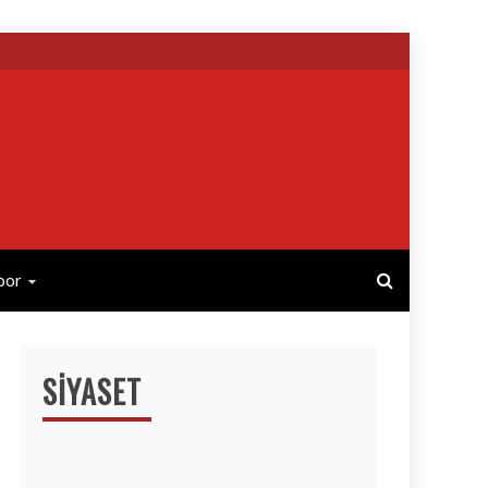
por
SIYASET