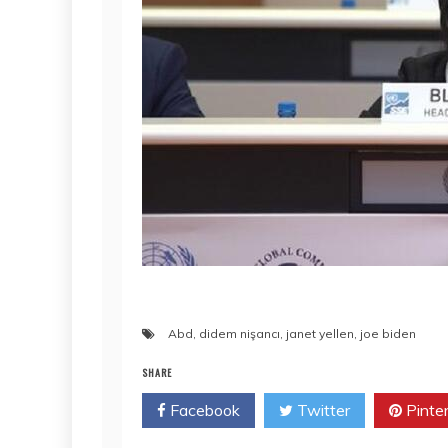
Abd
,
didem nişancı
,
janet yellen
,
joe biden
SHARE
Facebook
Twitter
Pinte