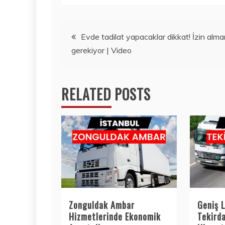
Yazı
Evde tadilat yapacaklar dikkat! İzin alma
gerekiyor | Video
gezinmesi
RELATED POSTS
Zonguldak Ambar
Geniş L
Hizmetlerinde Ekonomik
Tekird