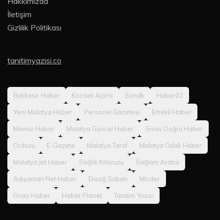
Hakkımızda
İletişim
Gizlilik Politikası
tanitimyazisi.co
Balıkesir Haber
Kocaeli Ajans
Sondk
Haber02
Yeni Malatya Haber
Personel Gazetesi
Emekli Haber
Memur Haber
Malatya Güncel Haber
Sivas Doğru Haber
Orduzu
E-Gazete
Malatya Taraf
Malatya Odak Haber
Malatya Jet Haber
Sağlık Kılavuzu
Sağlam Araba
Adıyaman Net Haber
Elazığ Sabah
Micder
Onay Haber
Haber Planet
Tanıtım Yazısı