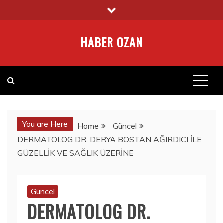
Skip
to
content
HABER OZAN
You are Here
Home
Güncel
DERMATOLOG DR. DERYA BOSTAN AĞIRDICI İLE
GÜZELLİK VE SAĞLIK ÜZERİNE
Güncel
DERMATOLOG DR.