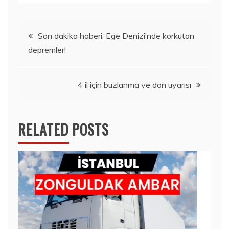
Yazı
Son dakika haberi: Ege Denizi’nde korkutan
depremler!
gezinmesi
4 il için buzlanma ve don uyarısı
RELATED POSTS