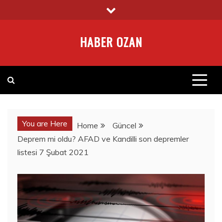
Skip
to
content
HABER OZAN
You are Here
Home
Güncel
Deprem mi oldu? AFAD ve Kandilli son depremler
listesi 7 Şubat 2021