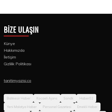
BIZE ULAŞIN
Künye
Hakkımızda
İletişim
Gizlilik Politikası
tanitimyazisi.co
Balıkesir Haber
Kocaeli Ajans
Sondk
Haber02
Yeni Malatya Haber
Personel Gazetesi
Emekli Haber