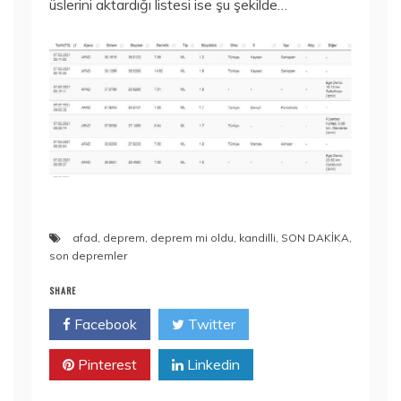
üslerini aktardığı listesi ise şu şekilde…
afad
,
deprem
,
deprem mi oldu
,
kandilli
,
SON DAKİKA
,
son depremler
SHARE
Facebook
Twitter
Pinterest
Linkedin