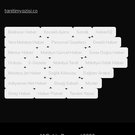
tanitimyazisi.co
Balıkesir Haber
Kocaeli Ajans
Sondk
Haber02
Yeni Malatya Haber
Personel Gazetesi
Emekli Haber
Memur Haber
Malatya Güncel Haber
Sivas Doğru Haber
Orduzu
E-Gazete
Malatya Taraf
Malatya Odak Haber
Malatya Jet Haber
Sağlık Kılavuzu
Sağlam Araba
Adıyaman Net Haber
Elazığ Sabah
Micder
Onay Haber
Haber Planet
Tanıtım Yazısı