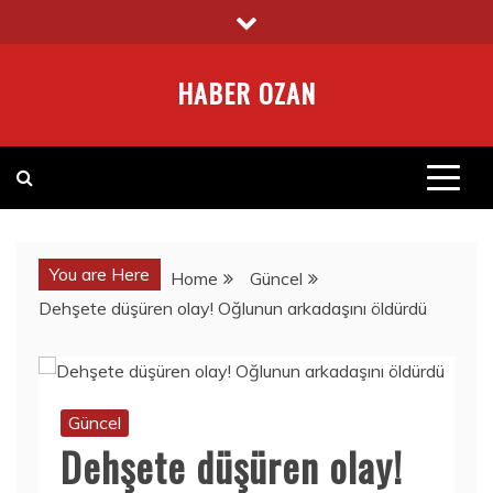
Skip
to
content
HABER OZAN
You are Here
Home
Güncel
Dehşete düşüren olay! Oğlunun arkadaşını öldürdü
Güncel
Dehşete düşüren olay!