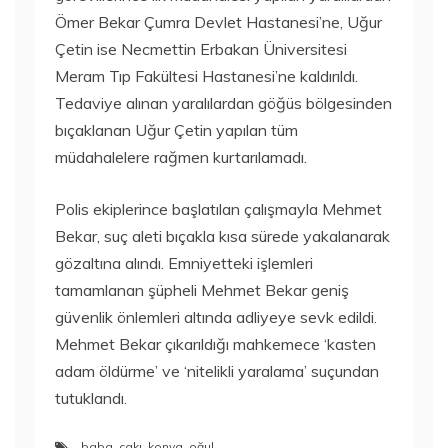
Ömer Bekar Çumra Devlet Hastanesi’ne, Uğur
Çetin ise Necmettin Erbakan Üniversitesi
Meram Tıp Fakültesi Hastanesi’ne kaldırıldı.
Tedaviye alınan yaralılardan göğüs bölgesinden
bıçaklanan Uğur Çetin yapılan tüm
müdahalelere rağmen kurtarılamadı.
Polis ekiplerince başlatılan çalışmayla Mehmet
Bekar, suç aleti bıçakla kısa sürede yakalanarak
gözaltına alındı. Emniyetteki işlemleri
tamamlanan şüpheli Mehmet Bekar geniş
güvenlik önlemleri altında adliyeye sevk edildi.
Mehmet Bekar çıkarıldığı mahkemece ‘kasten
adam öldürme’ ve ‘nitelikli yaralama’ suçundan
tutuklandı.
baba
,
çakı
,
konya
,
oğul