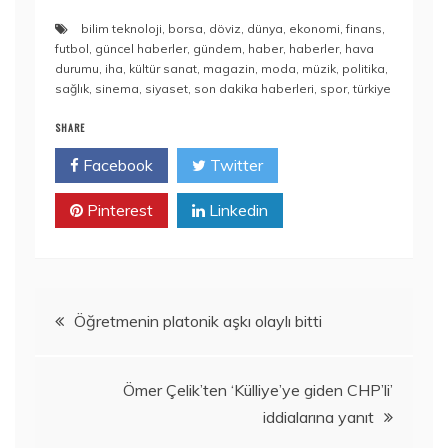
bilim teknoloji
,
borsa
,
döviz
,
dünya
,
ekonomi
,
finans
,
futbol
,
güncel haberler
,
gündem
,
haber
,
haberler
,
hava
durumu
,
iha
,
kültür sanat
,
magazin
,
moda
,
müzik
,
politika
,
sağlık
,
sinema
,
siyaset
,
son dakika haberleri
,
spor
,
türkiye
SHARE
Facebook
Twitter
Pinterest
Linkedin
Yazı
Öğretmenin platonik aşkı olaylı bitti
gezinmesi
Ömer Çelik’ten ‘Külliye’ye giden CHP’li’
iddialarına yanıt