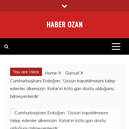
Skip
to
content
HABER OZAN
You are Here
Home
Güncel
Cumhurbaşkanı Erdoğan: ‘Üssün kapatılmasını talep
edenler ülkemizin, Katar’ın kötü gün dostu olduğunu
bilmeyenlerdir’