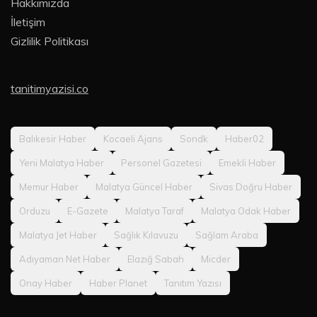
Hakkımızda
İletişim
Gizlilik Politikası
tanitimyazisi.co
Balıkesir Haber
Kocaeli Ajans
Sondk
Haber02
Yeni Malatya Haber
Personel Gazetesi
Emekli Haber
Memur Haber
Malatya Güncel Haber
Sivas Doğru Haber
Orduzu
E-Gazete
Malatya Taraf
Malatya Odak Haber
Malatya Jet Haber
Sağlık Kılavuzu
Sağlam Araba
Adıyaman Net Haber
Elazığ Sabah
Micder
Onay Haber
Haber Planet
Tanıtım Yazısı