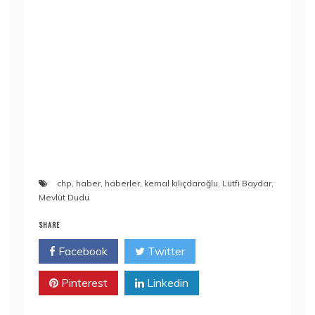
chp
,
haber
,
haberler
,
kemal kılıçdaroğlu
,
Lütfi Baydar
,
Mevlüt Dudu
SHARE
Facebook
Twitter
Pinterest
Linkedin