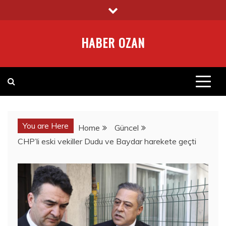
Skip
to
content
HABER OZAN
You are Here
Home
Güncel
CHP’li eski vekiller Dudu ve Baydar harekete geçti