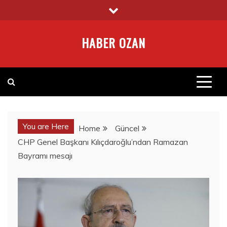
Skip
to
content
HABER OZAN
You are Here
Home
Güncel
CHP Genel Başkanı Kılıçdaroğlu’ndan Ramazan
Bayramı mesajı