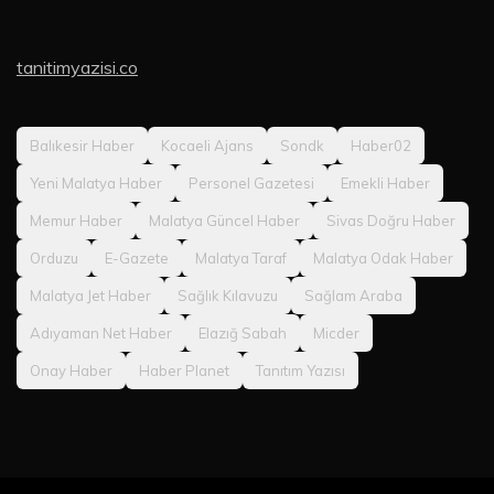
tanitimyazisi.co
Balıkesir Haber
Kocaeli Ajans
Sondk
Haber02
Yeni Malatya Haber
Personel Gazetesi
Emekli Haber
Memur Haber
Malatya Güncel Haber
Sivas Doğru Haber
Orduzu
E-Gazete
Malatya Taraf
Malatya Odak Haber
Malatya Jet Haber
Sağlık Kılavuzu
Sağlam Araba
Adıyaman Net Haber
Elazığ Sabah
Micder
Onay Haber
Haber Planet
Tanıtım Yazısı