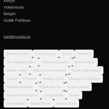
Künye
Hakkımızda
İletişim
Gizlilik Politikası
tanitimyazisi.co
Balıkesir Haber
Kocaeli Ajans
Sondk
Haber02
Yeni Malatya Haber
Personel Gazetesi
Emekli Haber
Memur Haber
Malatya Güncel Haber
Sivas Doğru Haber
Orduzu
E-Gazete
Malatya Taraf
Malatya Odak Haber
Malatya Jet Haber
Sağlık Kılavuzu
Sağlam Araba
Adıyaman Net Haber
Elazığ Sabah
Micder
Onay Haber
Haber Planet
Tanıtım Yazısı