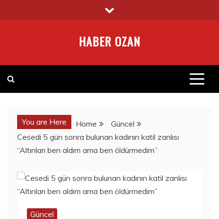
Skip
to
content
HABER OZAN
You are Here
Home
Güncel
Cesedi 5 gün sonra bulunan kadının katil zanlısı
“Altınları ben aldım ama ben öldürmedim”
Güncel