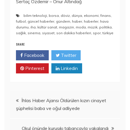
Sertaç Özdemir – Onur Altındağ
bilim teknoloji
,
borsa
,
döviz
,
dünya
,
ekonomi
,
finans
,
futbol
,
güncel haberler
,
gündem
,
haber
,
haberler
,
hava
durumu
,
iha
,
kültür sanat
,
magazin
,
moda
,
müzik
,
politika
,
sağlık
,
sinema
,
siyaset
,
son dakika haberleri
,
spor
,
türkiye
SHARE
Facebook
Twitter
Pinterest
Linkedin
Yazı
İhlas Haber Ajansı Öldürülen kızın cinayet
şüphelisi baba ve oğul adliyede
gezinmesi
Okul önünde kurusıkı tabancayla yakalandı