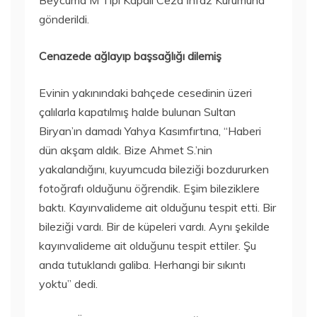
Beycuma M Tipi Kapalı Ceza İnfaz Kurumuna
gönderildi.
Cenazede ağlayıp başsağlığı dilemiş
Evinin yakınındaki bahçede cesedinin üzeri
çalılarla kapatılmış halde bulunan Sultan
Biryan’ın damadı Yahya Kasımfırtına, “Haberi
dün akşam aldık. Bize Ahmet S.’nin
yakalandığını, kuyumcuda bileziği bozdururken
fotoğrafı olduğunu öğrendik. Eşim bileziklere
baktı. Kayınvalideme ait olduğunu tespit etti. Bir
bileziği vardı. Bir de küpeleri vardı. Aynı şekilde
kayınvalideme ait olduğunu tespit ettiler. Şu
anda tutuklandı galiba. Herhangi bir sıkıntı
yoktu” dedi.