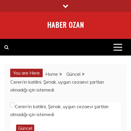
Skip
to
content
HABER OZAN
You are Here
Home
Güncel
Ceren’in katilini, Şırnak, uygun cezaevi şartları
olmadığı için istemedi
Güncel