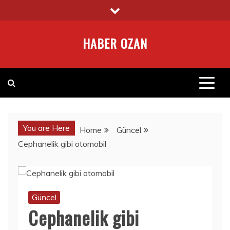
Skip
to
content
HABER OZAN
You are Here
Home
Güncel
Cephanelik gibi otomobil
Güncel
Cephanelik gibi