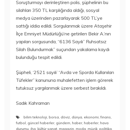
Soruşturmayı derinleştiren polis, şüphelinin bu
silahları 350 TL karşılığında aldığı, sosyal
medya üzerinden pazarlayarak 500 TL’ye
sattığı iddia edildi. Sorgulanmak üzere Ataşehir
İlçe Emniyet Müdürlüğü’ne getirilen Bekir A.’nın
yapılan sorgusunda, “6136 Sayılı” Ruhsatsız
Silah Bulundurmak” suçundan yakalama kaydı
bulunduğu tespit edildi.
Şüpheli, ‘2521 sayılı’ “Avda ve Sporda Kullanılan
Tüfekler” kanununa muhalefetten işlem görerek
tutuksuz yargılanmak üzere serbest bırakıldı.
Sadık Kahraman
bilim teknoloji
,
borsa
,
döviz
,
dünya
,
ekonomi
,
finans
,
futbol
,
güncel haberler
,
gündem
,
haber
,
haberler
,
hava
durumu
,
iha
,
kültür sanat
,
magazin
,
moda
,
müzik
,
politika
,