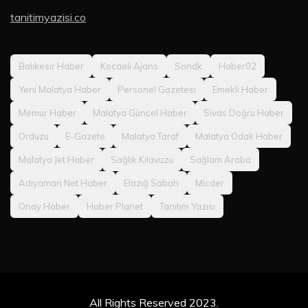
tanitimyazisi.co
Balıkesir Haber
Kocaeli Ajans
Sondk
Haber02
Yeni Malatya Haber
Personel Gazetesi
Emekli Haber
Memur Haber
Malatya Güncel Haber
Sivas Doğru Haber
Orduzu
E-Gazete
Malatya Taraf
Malatya Odak Haber
Malatya Jet Haber
Sağlık Kılavuzu
Sağlam Araba
Adıyaman Net Haber
Elazığ Sabah
Micder
Onay Haber
Haber Planet
Tanıtım Yazısı
All Rights Reserved 2023.