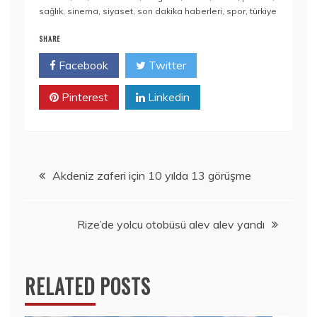
sağlık
,
sinema
,
siyaset
,
son dakika haberleri
,
spor
,
türkiye
SHARE
Facebook
Twitter
Pinterest
Linkedin
Yazı
Akdeniz zaferi için 10 yılda 13 görüşme
gezinmesi
Rize’de yolcu otobüsü alev alev yandı
RELATED POSTS