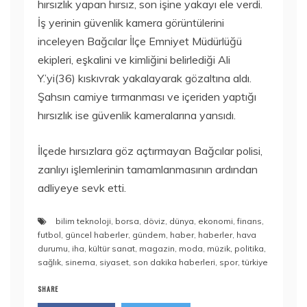
hırsızlık yapan hırsız, son işine yakayı ele verdi.
İş yerinin güvenlik kamera görüntülerini
inceleyen Bağcılar İlçe Emniyet Müdürlüğü
ekipleri, eşkalini ve kimliğini belirlediği Ali
Y.’yi(36) kıskıvrak yakalayarak gözaltına aldı.
Şahsın camiye tırmanması ve içeriden yaptığı
hırsızlık ise güvenlik kameralarına yansıdı.
İlçede hırsızlara göz açtırmayan Bağcılar polisi,
zanlıyı işlemlerinin tamamlanmasının ardından
adliyeye sevk etti.
bilim teknoloji
,
borsa
,
döviz
,
dünya
,
ekonomi
,
finans
,
futbol
,
güncel haberler
,
gündem
,
haber
,
haberler
,
hava
durumu
,
iha
,
kültür sanat
,
magazin
,
moda
,
müzik
,
politika
,
sağlık
,
sinema
,
siyaset
,
son dakika haberleri
,
spor
,
türkiye
SHARE