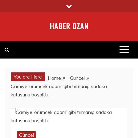
Skip
to
content
HABER OZAN
You are Here
Home
Güncel
Camiye ‘örümcek adam’ gibi tırmanıp sadaka
kutusunu boşalttı
Güncel