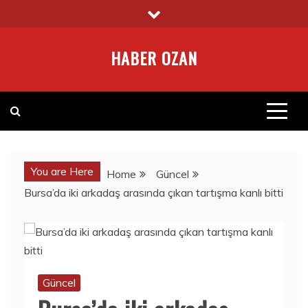
Skip
to
content
HABER OZAN
You are Here
Home
Güncel
Bursa’da iki arkadaş arasında çıkan tartışma kanlı bitti
Güncel