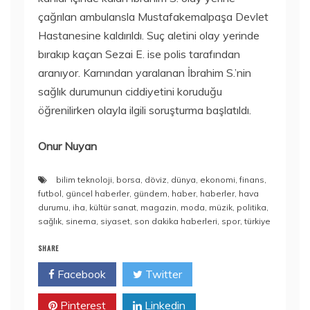
çağrılan ambulansla Mustafakemalpaşa Devlet
Hastanesine kaldırıldı. Suç aletini olay yerinde
bırakıp kaçan Sezai E. ise polis tarafından
aranıyor. Karnından yaralanan İbrahim S.’nin
sağlık durumunun ciddiyetini koruduğu
öğrenilirken olayla ilgili soruşturma başlatıldı.
Onur Nuyan
bilim teknoloji
,
borsa
,
döviz
,
dünya
,
ekonomi
,
finans
,
futbol
,
güncel haberler
,
gündem
,
haber
,
haberler
,
hava
durumu
,
iha
,
kültür sanat
,
magazin
,
moda
,
müzik
,
politika
,
sağlık
,
sinema
,
siyaset
,
son dakika haberleri
,
spor
,
türkiye
SHARE
Facebook
Twitter
Pinterest
Linkedin